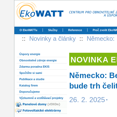
O EkoWATTu
Služby
Reference
Proč zvolit EkoW
::
Novinky a články
::
Německo: B
Úspory energie
NOVINKA 
Obnovitelné zdroje energie
Zdarma poradna EKIS
Německo: Be
Spočtěte si sami
Publikace a studie
bude trh če
Katalog firem
Doporučujeme
26. 2. 2025
Výzkumné a vzdělávací projekty