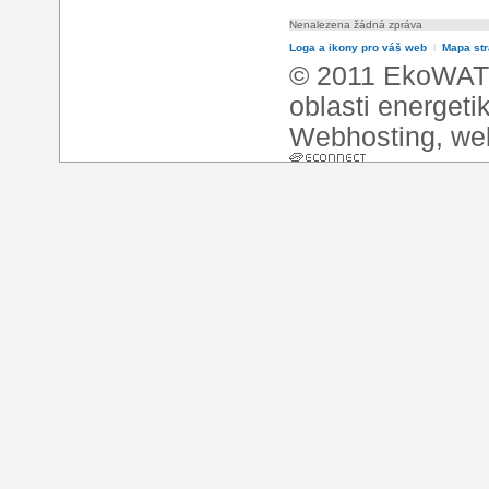
Nenalezena žádná zpráva
Loga a ikony pro váš web
l
Mapa st
© 2011 EkoWATT
oblasti energeti
Webhosting
,
we