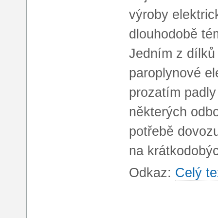
výroby elektric
dlouhodobě té
Jedním z dílků
paroplynové el
prozatím padly
některých odbo
potřebě dovozu 
na krátkodobých
Odkaz:
Celý te