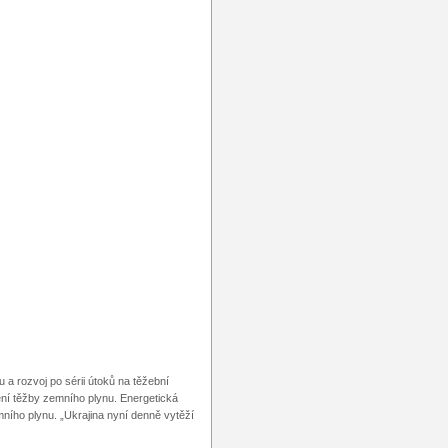
a rozvoj po sérii útoků na těžební
ení těžby zemního plynu. Energetická
mního plynu. „Ukrajina nyní denně vytěží