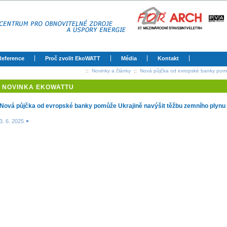
Reference
Proč zvolit EkoWATT
Média
Kontakt
::
Novinky a články
::
Nová půjčka od evropské banky pomů
NOVINKA EKOWATTU
Nová půjčka od evropské banky pomůže Ukrajině navýšit těžbu zemního plynu
3. 6. 2025