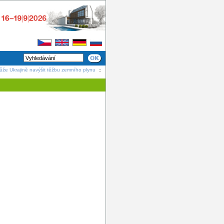
že Ukrajině navýšit těžbu zemního plynu
::