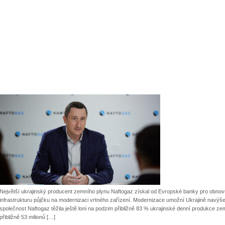
Největší ukrajinský producent zemního plynu Naftogaz získal od Evropské banky pro obnovu 
infrastrukturu půjčku na modernizaci vrtného zařízení. Modernizace umožní Ukrajině navýš
společnost Naftogaz těžila ještě loni na podzim přibližně 83 % ukrajinské denní produkce ze
přibližně 53 milionů […]