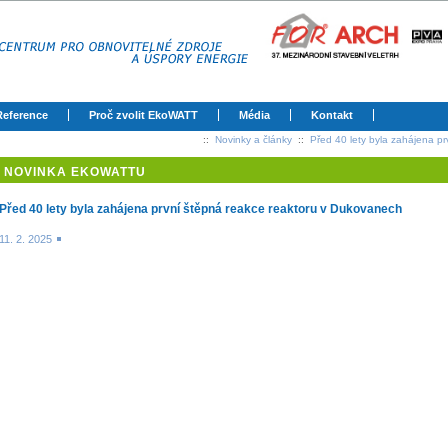
Reference
Proč zvolit EkoWATT
Média
Kontakt
::
Novinky a články
::
Před 40 lety byla zahájena p
NOVINKA EKOWATTU
Před 40 lety byla zahájena první štěpná reakce reaktoru v Dukovanech
11. 2. 2025