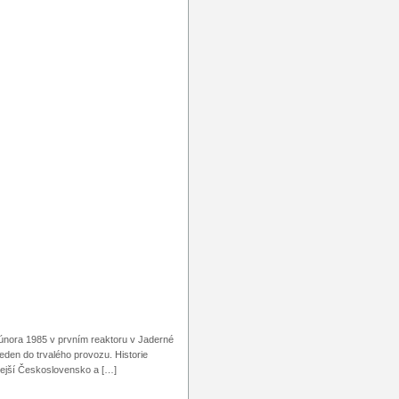
 února 1985 v prvním reaktoru v Jaderné
eden do trvalého provozu. Historie
dejší Československo a […]