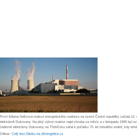
První štěpná řetězová reakce energetického reaktoru na území České republiky začala 12.
elektrárně Dukovany. Na plný výkon reaktor najel zhruba za měsíc a v listopadu 1985 byl uv
Jaderné elektrárny Dukovany na Třebíčsku sahá k počátku 70. let minulého století, kdy teh
Odkaz:
Celý text článku na oEnergetice.cz