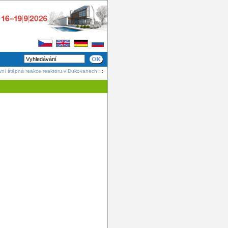
rvní štěpná reakce reaktoru v Dukovanech
::