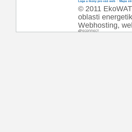
Loga a ikony pro váš web
l
Mapa st
© 2011 EkoWATT
oblasti energeti
Webhosting
,
we