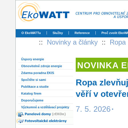
O EkoWATTu
Služby
Reference
Proč zvolit EkoW
::
Novinky a články
::
Ropa z
Úspory energie
NOVINKA 
Obnovitelné zdroje energie
Zdarma poradna EKIS
Ropa zlevňuj
Spočtěte si sami
Publikace a studie
věří v otevř
Katalog firem
Doporučujeme
7. 5. 2026
Výzkumné a vzdělávací projekty