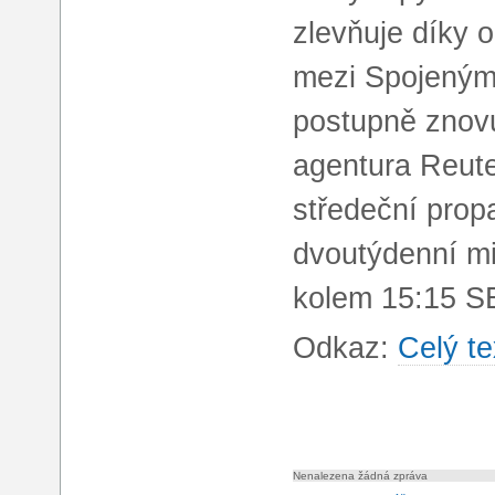
zlevňuje díky 
mezi Spojenými
postupně znovu
agentura Reute
středeční prop
dvoutýdenní mi
kolem 15:15 S
Odkaz:
Celý te
Nenalezena žádná zpráva