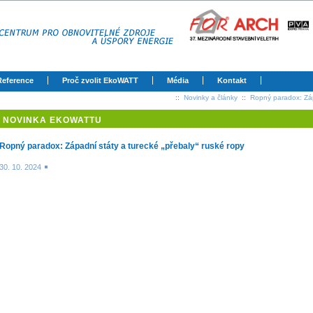
Reference
Proč zvolit EkoWATT
Média
Kontakt
::
Novinky a články
::
Ropný paradox: Záp
NOVINKA EKOWATTU
Ropný paradox: Západní státy a turecké „přebaly“ ruské ropy
30. 10. 2024