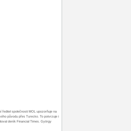
í ředitel společnosti MOL upozorňuje na
kého původu přes Turecko. To potvrzuje i
itoval deník Financial Times. György