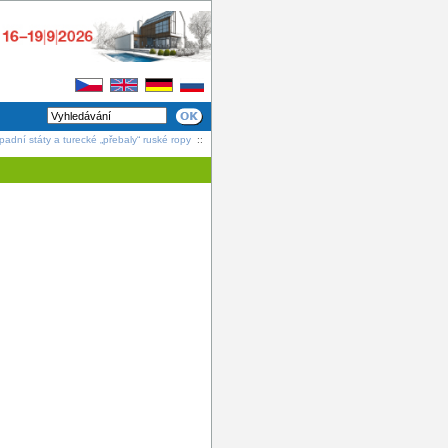
adní státy a turecké „přebaly“ ruské ropy
::