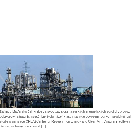
Zatímco Maďarsko čelí kritice za svou závislost na ruských energetických zdrojích, provozn
pokrytectví západních států, které obcházejí vlastní sankce dovozem ropných produktů rus
studie organizace CREA (Centre for Research on Energy and Clean Air). Vyjádření ředitele c
Bacsa, vrcholný představitel […]