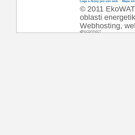
Loga a ikony pro váš web
l
Mapa st
© 2011 EkoWATT
oblasti energeti
Webhosting
,
we