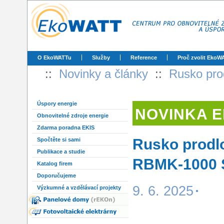
O EkoWATTu
Služby
Reference
Proč zvolit EkoW
::
Novinky a články
::
Rusko pro
Úspory energie
NOVINKA 
Obnovitelné zdroje energie
Zdarma poradna EKIS
Rusko prodlo
Spočtěte si sami
Publikace a studie
RBMK-1000 
Katalog firem
Doporučujeme
9. 6. 2025
Výzkumné a vzdělávací projekty