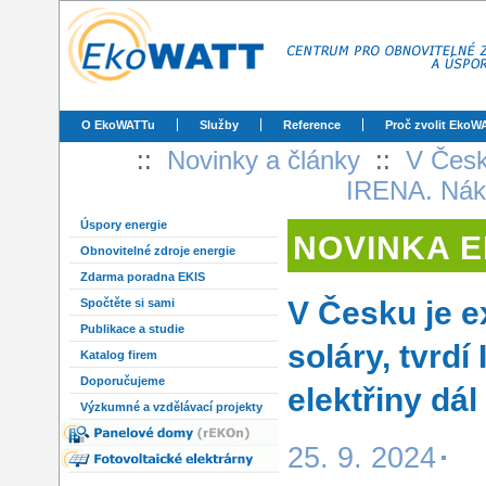
O EkoWATTu
Služby
Reference
Proč zvolit EkoW
::
Novinky a články
::
V Česku
IRENA. Nákla
Úspory energie
NOVINKA 
Obnovitelné zdroje energie
Zdarma poradna EKIS
V Česku je e
Spočtěte si sami
Publikace a studie
soláry, tvrd
Katalog firem
Doporučujeme
elektřiny dál
Výzkumné a vzdělávací projekty
25. 9. 2024