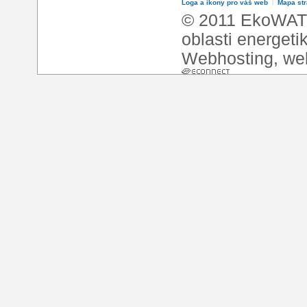
Loga a ikony pro váš web
l
Mapa st
© 2011 EkoWATT
oblasti energeti
Webhosting
,
we