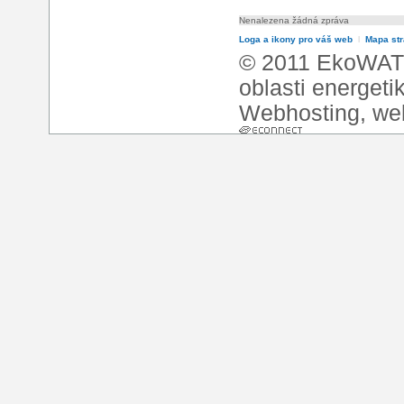
Nenalezena žádná zpráva
Loga a ikony pro váš web
l
Mapa st
© 2011 EkoWATT
oblasti energeti
Webhosting
,
we