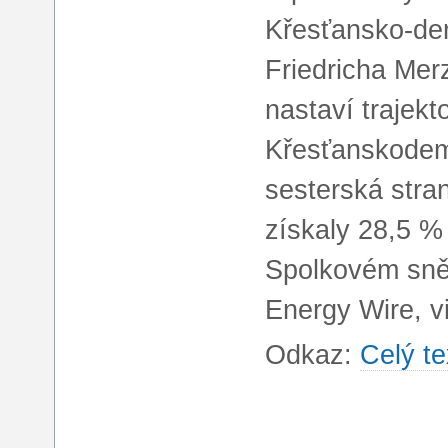
Křesťansko-dem
Friedricha Mer
nastaví trajekto
Křesťanskodemo
sesterská stra
získaly 28,5 % 
Spolkovém sně
Energy Wire, v
Odkaz:
Celý te