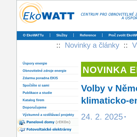
O EkoWATTu
Služby
Reference
Proč zvolit EkoW
::
Novinky a články
::
V
Úspory energie
NOVINKA 
Obnovitelné zdroje energie
Zdarma poradna EKIS
Volby v Něme
Spočtěte si sami
Publikace a studie
klimaticko-e
Katalog firem
Doporučujeme
24. 2. 2025
Výzkumné a vzdělávací projekty