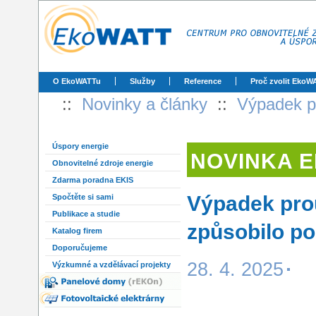
O EkoWATTu
Služby
Reference
Proč zvolit EkoW
::
Novinky a články
::
Výpadek p
Úspory energie
NOVINKA 
Obnovitelné zdroje energie
Zdarma poradna EKIS
Výpadek pro
Spočtěte si sami
Publikace a studie
způsobilo poč
Katalog firem
Doporučujeme
28. 4. 2025
Výzkumné a vzdělávací projekty