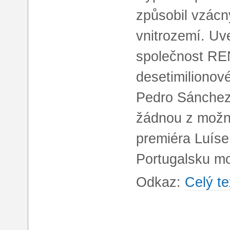
způsobil vzácn
vnitrozemí. Uv
společnost REN,
desetimilionov
Pedro Sánchez 
žádnou z možn
premiéra Luíse
Portugalsku mo
Odkaz:
Celý te