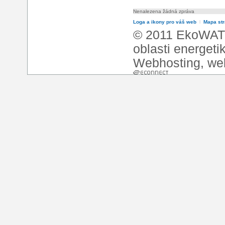
Nenalezena žádná zpráva
Loga a ikony pro váš web
l
Mapa st
© 2011 EkoWATT
oblasti energeti
Webhosting
,
we