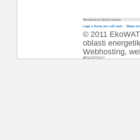
Nenalezena žádná zpráva
Loga a ikony pro váš web
l
Mapa st
© 2011 EkoWATT
oblasti energeti
Webhosting
,
we