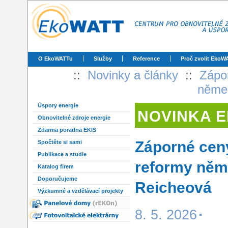
O EkoWATTu
Služby
Reference
Proč zvolit EkoW
::
Novinky a články
::
Zápor
němec
Úspory energie
NOVINKA 
Obnovitelné zdroje energie
Zdarma poradna EKIS
Záporné ceny
Spočtěte si sami
Publikace a studie
reformy něme
Katalog firem
Doporučujeme
Reicheová
Výzkumné a vzdělávací projekty
8. 5. 2026