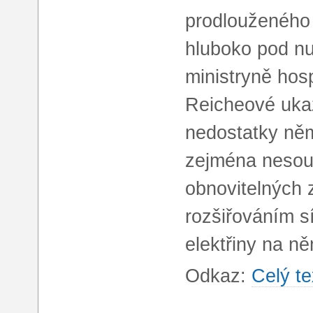
prodlouženého 
hluboko pod nu
ministryně hos
Reicheové ukaz
nedostatky ně
zejména nesou
obnovitelných 
rozšiřováním s
elektřiny na n
Odkaz:
Celý te