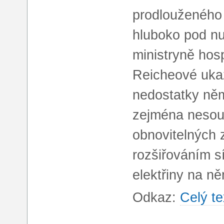
prodlouženého 
hluboko pod nu
ministryně hos
Reicheové ukaz
nedostatky ně
zejména nesou
obnovitelných 
rozšiřováním s
elektřiny na n
Odkaz:
Celý te