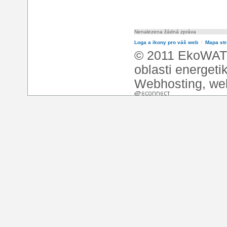
Nenalezena žádná zpráva
Loga a ikony pro váš web
l
Mapa st
© 2011 EkoWATT
oblasti energeti
Webhosting
,
we