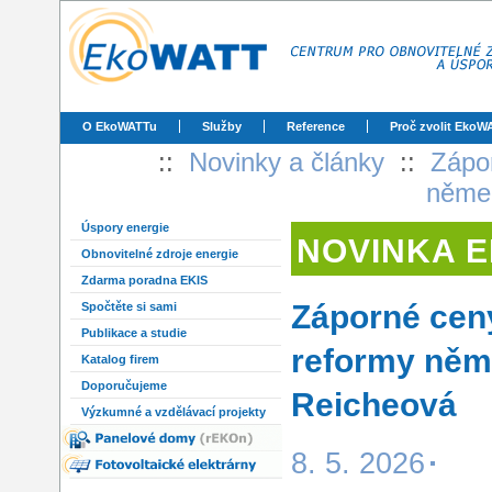
O EkoWATTu
Služby
Reference
Proč zvolit EkoW
::
Novinky a články
::
Zápor
němec
Úspory energie
NOVINKA 
Obnovitelné zdroje energie
Zdarma poradna EKIS
Záporné ceny
Spočtěte si sami
Publikace a studie
reformy něme
Katalog firem
Doporučujeme
Reicheová
Výzkumné a vzdělávací projekty
8. 5. 2026