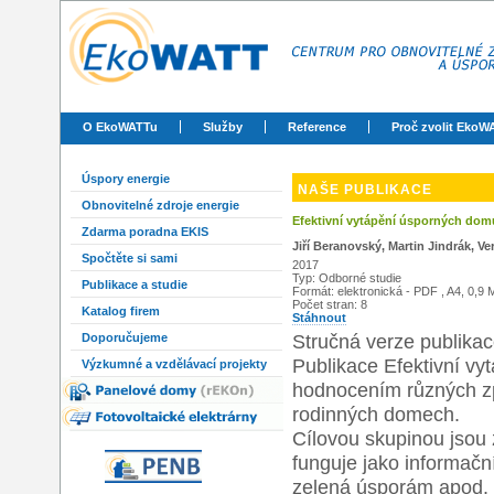
O EkoWATTu
Služby
Reference
Proč zvolit EkoW
Úspory energie
NAŠE PUBLIKACE
Obnovitelné zdroje energie
Efektivní vytápění úsporných domů
Zdarma poradna EKIS
Jiří Beranovský, Martin Jindrák, Ve
Spočtěte si sami
2017
Typ: Odborné studie
Publikace a studie
Formát: elektronická - PDF , A4, 0,9
Počet stran: 8
Katalog firem
Stáhnout
Stručná verze publikac
Doporučujeme
Publikace Efektivní v
Výzkumné a vzdělávací projekty
hodnocením různých zp
rodinných domech.
Cílovou skupinou jsou 
funguje jako informač
zelená úsporám apod. P