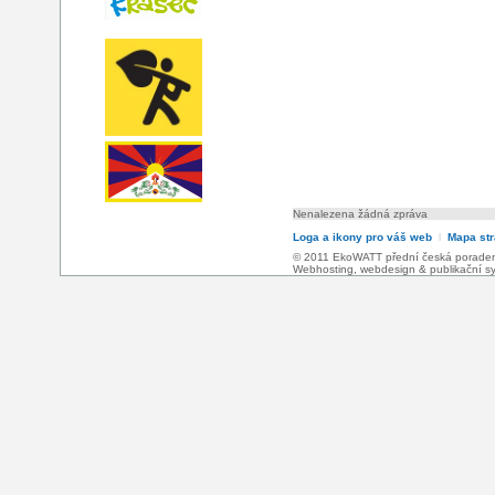
Nenalezena žádná zpráva
Loga a ikony pro váš web
l
Mapa st
© 2011 EkoWATT přední česká poradensk
Webhosting
,
webdesign
&
publikační 