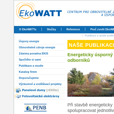
O EkoWATTu
Služby
Reference
Proč zvolit EkoW
::
Publikace a studie podle
Úspory energie
NAŠE PUBLIKAC
Obnovitelné zdroje energie
Zdarma poradna EKIS
Energeticky úsporný
odborníků
Spočtěte si sami
Publikace a studie
Katalog firem
Doporučujeme
Výzkumné a vzdělávací projekty
Při stavbě energeticky
spolupracovat jednotliv