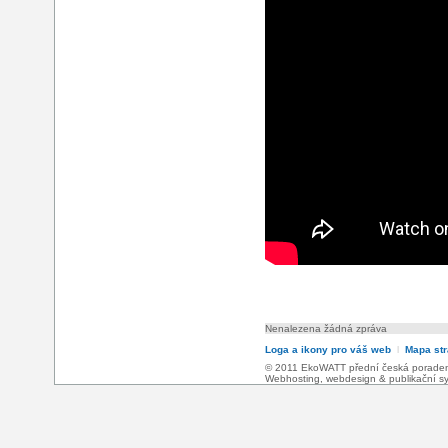
Nenalezena žádná zpráva
Loga a ikony pro váš web
l
Mapa st
© 2011 EkoWATT přední česká poradensk
Webhosting
,
webdesign
&
publikační 