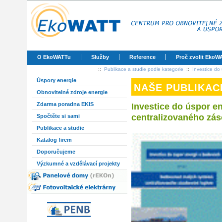
O EkoWATTu
Služby
Reference
Proč zvolit EkoW
::
Publikace a studie podle kategorie
::
Investice do
Úspory energie
NAŠE PUBLIKAC
Obnovitelné zdroje energie
Zdarma poradna EKIS
Investice do úspor 
centralizovaného zá
Spočtěte si sami
Publikace a studie
Katalog firem
Doporučujeme
Výzkumné a vzdělávací projekty