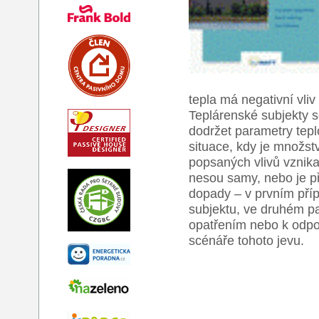
tepla má negativní vli
Teplárenské subjekty s
dodržet parametry tepl
situace, kdy je množst
popsaných vlivů vznika
nesou samy, nebo je př
dopady – v prvním pří
subjektu, ve druhém pa
opatřením nebo k odpo
scénáře tohoto jevu.