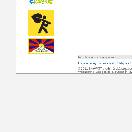
Nenalezena žádná zpráva
Loga a ikony pro váš web
l
Mapa st
© 2011 EkoWATT přední česká poradensk
Webhosting
,
webdesign
&
publikační 