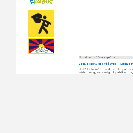
Nenalezena žádná zpráva
Loga a ikony pro váš web
l
Mapa st
© 2011 EkoWATT přední česká poradensk
Webhosting
,
webdesign
&
publikační 