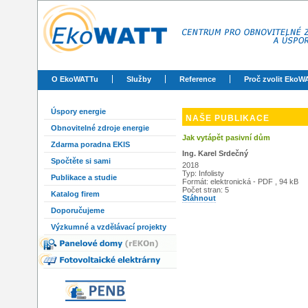
O EkoWATTu
Služby
Reference
Proč zvolit EkoW
Úspory energie
NAŠE PUBLIKACE
Obnovitelné zdroje energie
Jak vytápět pasivní dům
Zdarma poradna EKIS
Ing. Karel Srdečný
Spočtěte si sami
2018
Typ: Infolisty
Publikace a studie
Formát: elektronická - PDF , 94 kB
Počet stran: 5
Katalog firem
Stáhnout
Doporučujeme
Výzkumné a vzdělávací projekty