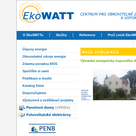
O EkoWATTu
Služby
Reference
Proč zvolit EkoW
::
Úspory energie
NAŠE PUBLIKACE
Obnovitelné zdroje energie
Výstavba energeticky úsporného
Zdarma poradna EKIS
Spočtěte si sami
Publikace a studie
Katalog firem
Doporučujeme
Výzkumné a vzdělávací projekty