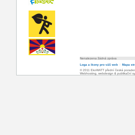
Nenalezena žádná zpráva
Loga a ikony pro váš web
l
Mapa st
© 2011 EkoWATT přední česká poradensk
Webhosting
,
webdesign
&
publikační 