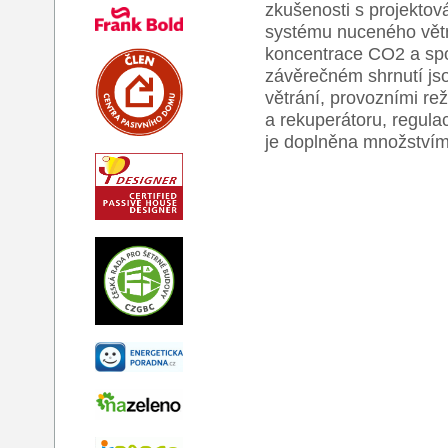
zkušenosti s projektov
systému nuceného větrá
koncentrace CO2 a spot
závěrečném shrnutí js
větrání, provozními rež
a rekuperátoru, regulací,
je doplněna množstvím 