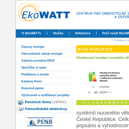
O EkoWATTu
Služby
Reference
Proč zvolit EkoW
::
Publikace a
Úspory energie
NAŠE PUBLIKACE
Obnovitelné zdroje energie
Zhodnocení instalací nuceného vě
Zdarma poradna EKIS
Spočtěte si sami
Publikace a studie
Katalog firem
Doporučujeme
Výzkumné a vzdělávací projekty
systémů nuceného větr
České Republice. Celk
popsáno a vyhodnoceno