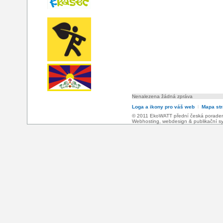
Nenalezena žádná zpráva
Loga a ikony pro váš web
l
Mapa st
© 2011 EkoWATT přední česká poradensk
Webhosting
,
webdesign
&
publikační 