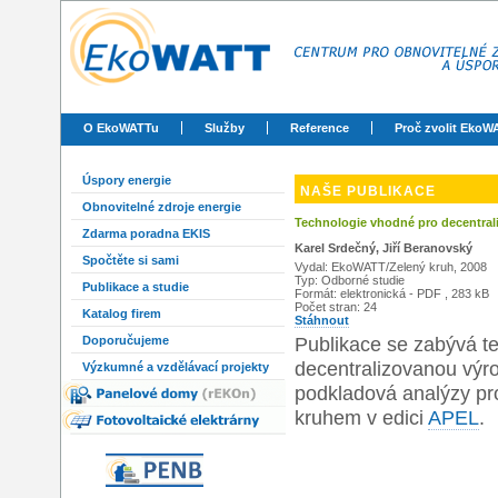
O EkoWATTu
Služby
Reference
Proč zvolit EkoW
Úspory energie
NAŠE PUBLIKACE
Obnovitelné zdroje energie
Technologie vhodné pro decentral
Zdarma poradna EKIS
Karel Srdečný, Jiří Beranovský
Spočtěte si sami
Vydal: EkoWATT/Zelený kruh, 2008
Typ: Odborné studie
Publikace a studie
Formát: elektronická - PDF , 283 kB
Počet stran: 24
Katalog firem
Stáhnout
Publikace se zabývá tec
Doporučujeme
decentralizovanou výro
Výzkumné a vzdělávací projekty
podkladová analýzy pr
kruhem v edici
APEL
.