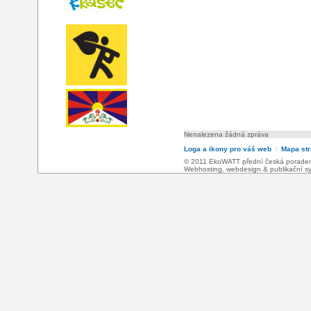
Nenalezena žádná zpráva
Loga a ikony pro váš web
l
Mapa st
© 2011 EkoWATT přední česká poradensk
Webhosting
,
webdesign
&
publikační 