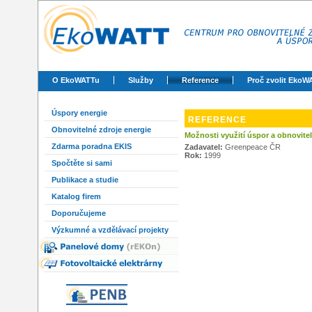
O EkoWATTu
Služby
Reference
Proč zvolit EkoW
Úspory energie
REFERENCE
Obnovitelné zdroje energie
Možnosti využití úspor a obnovitel
Zdarma poradna EKIS
Zadavatel:
Greenpeace ČR
Rok:
1999
Spočtěte si sami
Publikace a studie
Katalog firem
Doporučujeme
Výzkumné a vzdělávací projekty