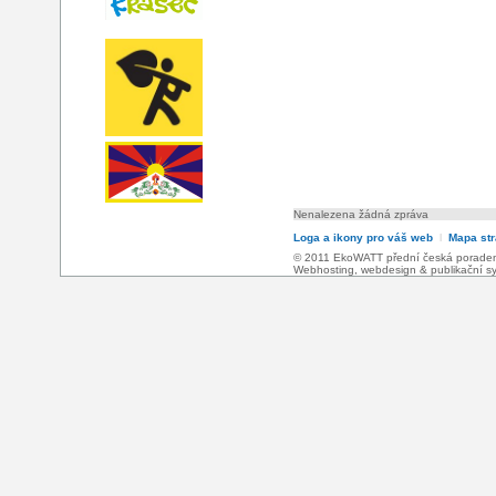
Nenalezena žádná zpráva
Loga a ikony pro váš web
l
Mapa st
© 2011 EkoWATT přední česká poradensk
Webhosting
,
webdesign
&
publikační 