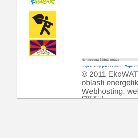
Nenalezena žádná zpráva
Loga a ikony pro váš web
l
Mapa st
© 2011 EkoWATT
oblasti energeti
Webhosting
,
we