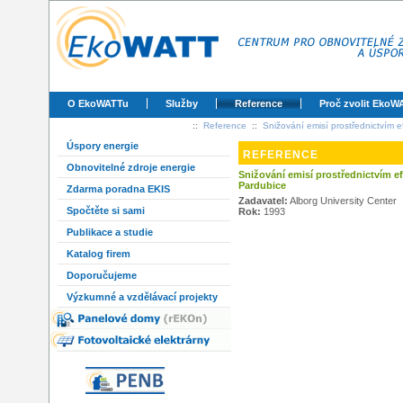
O EkoWATTu
Služby
Reference
Proč zvolit EkoW
::
Reference
::
Snižování emisí prostřednictvím 
Úspory energie
REFERENCE
Obnovitelné zdroje energie
Snižování emisí prostřednictvím e
Pardubice
Zdarma poradna EKIS
Zadavatel:
Alborg University Center
Spočtěte si sami
Rok:
1993
Publikace a studie
Katalog firem
Doporučujeme
Výzkumné a vzdělávací projekty