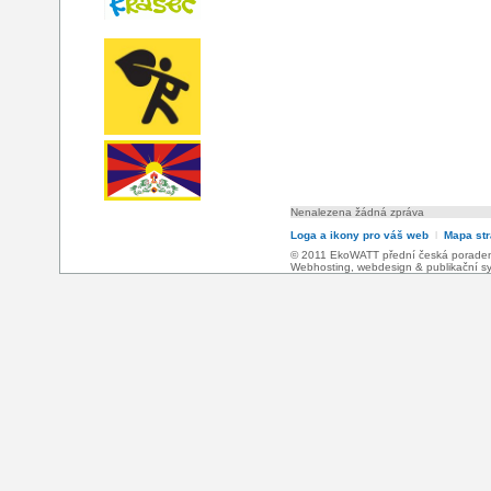
Nenalezena žádná zpráva
Loga a ikony pro váš web
l
Mapa st
© 2011 EkoWATT přední česká poradensk
Webhosting
,
webdesign
&
publikační 