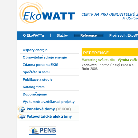
O EkoWATTu
Služby
Reference
Proč zvolit EkoW
Úspory energie
REFERENCE
Obnovitelné zdroje energie
Marketingová studie - Výroba zaříz
Zdarma poradna EKIS
Zadavatel:
Karma Český Brod a.s.
Rok:
2006
Spočtěte si sami
Publikace a studie
Katalog firem
Doporučujeme
Výzkumné a vzdělávací projekty