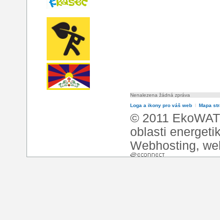
Nenalezena žádná zpráva
Loga a ikony pro váš web
l
Mapa st
© 2011 EkoWATT
oblasti energeti
Webhosting
,
we