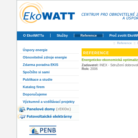
O EkoWATTu
Služby
Reference
Proč zvolit EkoW
::
Reference
::
Úspory energie
REFERENCE
Obnovitelné zdroje energie
Energeticko-ekonomická optimaliz
Zdarma poradna EKIS
Zadavatel:
INEX - Sdružení dobrovoln
Rok:
2006
Spočtěte si sami
Publikace a studie
Katalog firem
Doporučujeme
Výzkumné a vzdělávací projekty