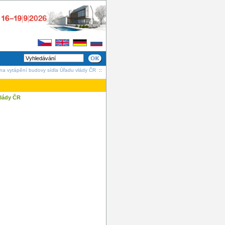
l na vytápění budovy sídla Úřadu vlády ČR
::
vlády ČR