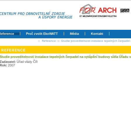
Reference
Proč zvolit EkoWATT
Média
Kontakt
::
Reference
::
Studie proveditelnosti instalace tepelných čerpade
REFERENCE
Studie proveditelnosti instalace tepelných čerpadel na vytápění budovy sídla Úřadu 
Zadavatel:
Úřad vlády ČR
Rok:
2007