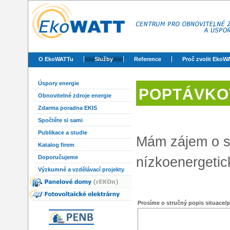
O EkoWATTu
Služby
Reference
Proč zvolit EkoW
Úspory energie
POPTÁVKO
Obnovitelné zdroje energie
Zdarma poradna EKIS
Spočtěte si sami
Publikace a studie
Mám zájem o sl
Katalog firem
Doporučujeme
nízkoenergetic
Výzkumné a vzdělávací projekty
Prosíme o stručný popis situace/p