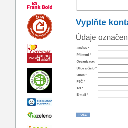
Vyplňte kont
Údaje označen
Jméno *
Příjmení *
Organizace:
Ulice a číslo *
Obec *
PSČ *
Tel *
E-mail *