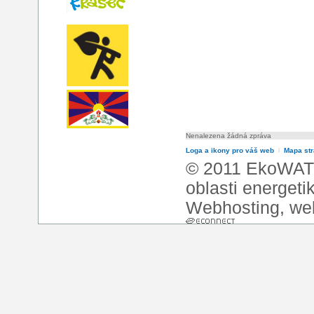
Nenalezena žádná zpráva
Loga a ikony pro váš web
l
Mapa st
© 2011 EkoWATT
oblasti energeti
Webhosting
,
we