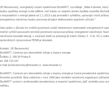
Jiří Beranovský, energetický expert společnosti EkoWATT, vysvětluje: „Máte-li domek, který 
budou spotřeby energií zcela odlišné, než kdyby ve stejném domku bydlela osamělá důchod
o hospodaření s energií platná od 1.1.2013 a její prováděcí vyhláška, upravující nově průk
energetickou náročnost budov porovnat při jejich definovaném typickém užívání.”
Jako jeden z důvodu ke změně povinností uvádí ministerstvo nedostatek energetických speci
možné vyřešít posunutím termínů povinnosti zpracovat průkaz energetické náročnosti. Nav
náročnosti neustále klesají, v součané době se pohybují již kolem částky 3 - 5 tis. Kč u rod
oprávněných zpracovávat PENB je dostatek.
Kontakt: Jiří Beranovský
EkoWATT, Centrum pro obnovitelné zdroje a úspory energie
Švábky 2, 180 00 Praha 8
tel: 266 710 247
e-mail: jiri.beranovsky@ekowatt.cz, www.ekowatt.cz
EkoWATT, Centrum pro obnovitelné zdroje a úspory energie je česká poradenská společnost 
životního prostředí. Byla založena v roce 1990 jako nevládní nezisková organizace (občan
EkoWATT vyvinul v profesionální poradenskou a expertní společnost, jejíž výsledky jsou 
měřítku.