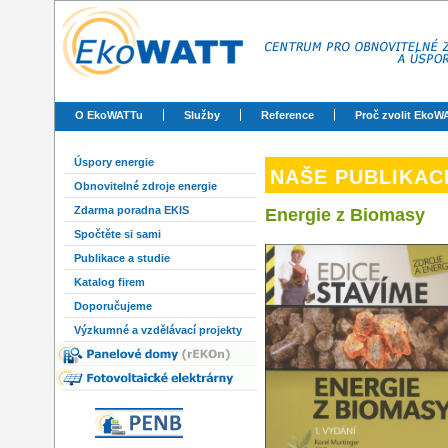
O EkoWATTu
Služby
Reference
Proč zvolit EkoW
Úspory energie
NAŠE PUBLIKAC
Obnovitelné zdroje energie
Zdarma poradna EKIS
Energie z Biomasy
Spočtěte si sami
Publikace a studie
Katalog firem
Doporučujeme
Výzkumné a vzdělávací projekty