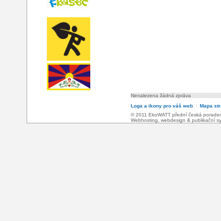
Nenalezena žádná zpráva
Loga a ikony pro váš web
l
Mapa st
© 2011 EkoWATT přední česká poradensk
Webhosting
,
webdesign
&
publikační 