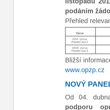
listopadu 20
podáním žádos
Přehled releva
Výzva
XXVI. výzva
Prioritní osa 2
XXVII. výzva
Prioritní osa 3
Bližší informa
www.opzp.cz
NOVÝ PANE
Od 04. dubna
podporu opr