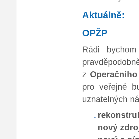
Aktuálně:
OPŽP
Rádi bychom 
pravděpodobn
z
Operačního 
pro veřejné b
uznatelných ná
rekonstru
nový zdroj