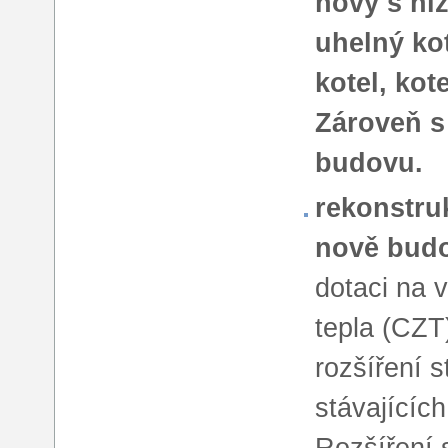
nový s ní
uhelný ko
kotel, kot
Zároveň s
budovu.
rekonstruk
nově bud
dotaci na 
tepla (CZT
rozšíření 
stávajícíc
Rozšíření s