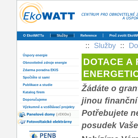
O EkoWATTu
Služby
Reference
Proč zvolit EkoW
::
Služby
::
Do
Úspory energie
DOTACE A 
Obnovitelné zdroje energie
Zdarma poradna EKIS
ENERGETI
Spočtěte si sami
Publikace a studie
Žádáte o grant
Katalog firem
jinou finančn
Doporučujeme
Výzkumné a vzdělávací projekty
Potřebujete n
posudek Vaše