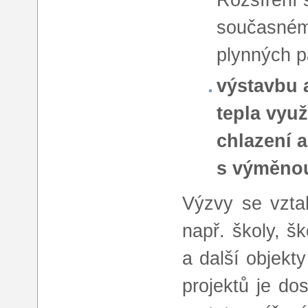
současném 
plynných pa
výstavbu 
tepla využ
chlazení 
s výměnou
Výzvy se vzta
např. školy, š
a další objekty
projektů je do