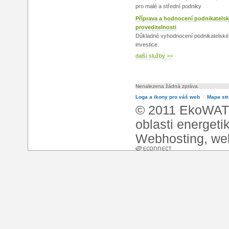
pro malé a střední podniky
Příprava a hodnocení podnikatels
proveditelnosti
Důkladné vyhodnocení podnikatelské
investice.
další služby >>
Nenalezena žádná zpráva
Loga a ikony pro váš web
l
Mapa st
© 2011 EkoWATT
oblasti energeti
Webhosting
,
we