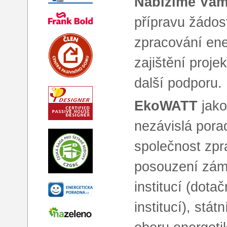
Nabízíme Vám
přípravu žádos
zpracování ene
zajištění proj
další podporu.
EkoWATT
jako
nezávislá pora
společnost zp
posouzení zámě
institucí (dota
institucí), stá