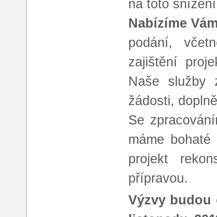
na toto snížení
Nabízíme Vám
podání, včetn
zajištění pro
Naše služby z
žádosti, dopln
Se zpracování
máme bohaté 
projekt reko
přípravou.
Výzvy budou o