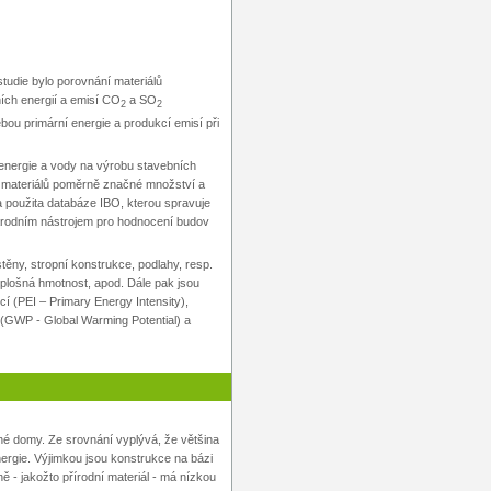
tudie bylo porovnání materiálů
ích energií a emisí CO
a SO
2
2
ou primární energie a produkcí emisí při
 energie a vody na výrobu stavebních
h materiálů poměrně značné množství a
 použita databáze IBO, kterou spravuje
 národním nástrojem pro hodnocení budov
těny, stropní konstrukce, podlahy, resp.
, plošná hmotnost, apod. Dále pak jsou
í (PEI – Primary Energy Intensity),
 (GWP - Global Warming Potential) a
né domy. Ze srovnání vyplývá, že většina
rgie. Výjimkou jsou konstrukce na bázi
 - jakožto přírodní materiál - má nízkou