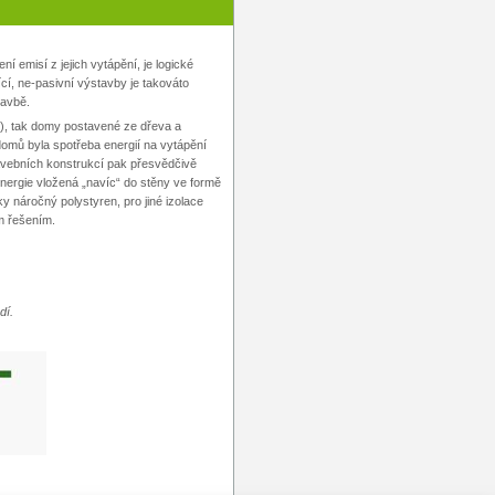
 emisí z jejich vytápění, je logické
ící, ne-pasivní výstavby je takováto
tavbě.
), tak domy postavené ze dřeva a
omů byla spotřeba energií na vytápění
avebních konstrukcí pak přesvědčivě
Energie vložená „navíc“ do stěny ve formě
ky náročný polystyren, pro jiné izolace
m řešením.
dí.