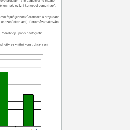
pové projekty. Ty je samozřejmě možno
é jen málo ovlivní koncepci domu (např.
zřejmě jednotliví architekti a projektanti
v osazení oken atd.). Porovnávat takováto
 Podrobnější popis a fotografie
otily se vnitřní konstrukce a ani