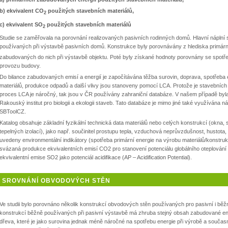
b) ekvivalent CO
použitých stavebních materiálů,
2
c) ekvivalent SO
použitých stavebních materiálů
2
Studie se zaměřovala na porovnání realizovaných pasivních rodinných domů. Hlavní náplní s
používaných při výstavbě pasivních domů. Konstrukce byly porovnávány z hlediska primárn
zabudovaných do nich při výstavbě objektu. Poté byly získané hodnoty porovnány se spotřeb
provozu budovy.
Do bilance zabudovaných emisí a energií je započítávána těžba surovin, doprava, spotřeba
materiálů, produkce odpadů a další vlivy jsou stanoveny pomocí LCA. Protože je stavebníc
proces LCA je náročný, tak jsou v ČR používány zahraniční databáze. V našem případě byla
Rakouský institut pro biologii a ekologii staveb. Tato databáze je mimo jiné také využívána
SBToolCZ.
Katalog obsahuje základní fyzikální technická data materiálů nebo celých konstrukcí (okna, s
tepelných izolací), jako např. součinitel prostupu tepla, vzduchová neprůvzdušnost, hustota
uvedeny environmentální indikátory (spotřeba primární energie na výrobu materiálů/konstrukc
svázaná produkce ekvivalentních emisí CO2 pro stanovení potenciálu globálního oteplování
ekvivalentní emise SO2 jako potenciál acidifikace (AP – Acidification Potential).
SROVNÁNÍ OBVODOVÝCH STĚN
Ve studii bylo porovnáno několik konstrukcí obvodových stěn používaných pro pasivní i běž
konstrukcí běžně používaných při pasivní výstavbě má zhruba stejný obsah zabudované ene
dřeva, které je jako surovina jednak méně náročné na spotřebu energie při výrobě a současně