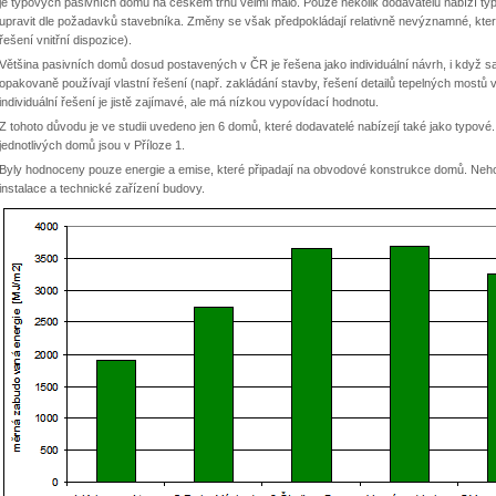
je typových pasivních domů na českém trhu velmi málo. Pouze několik dodavatelů nabízí ty
upravit dle požadavků stavebníka. Změny se však předpokládají relativně nevýznamné, kter
řešení vnitřní dispozice).
Většina pasivních domů dosud postavených v ČR je řešena jako individuální návrh, i když samo
opakovaně používají vlastní řešení (např. zakládání stavby, řešení detailů tepelných mostů 
individuální řešení je jistě zajímavé, ale má nízkou vypovídací hodnotu.
Z tohoto důvodu je ve studii uvedeno jen 6 domů, které dodavatelé nabízejí také jako typové.
jednotlivých domů jsou v Příloze 1.
Byly hodnoceny pouze energie a emise, které připadají na obvodové konstrukce domů. Nehodn
instalace a technické zařízení budovy.