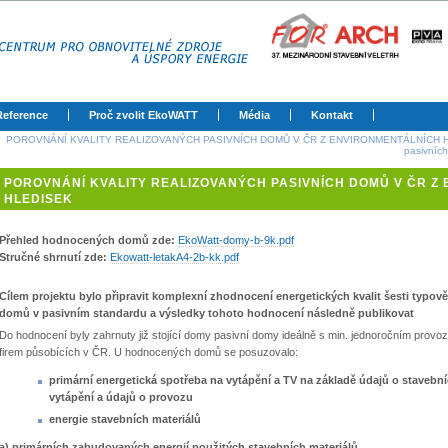
Reference
Proč zvolit EkoWATT
Média
Kontakt
:
POROVNÁNÍ KVALITY REALIZOVANÝCH PASIVNÍCH DOMŮ V ČR Z ENVIRONMENTÁLNÍCH 
pasivníc
POROVNÁNÍ KVALITY REALIZOVANÝCH PASIVNÍCH DOMŮ V ČR Z
HLEDISEK
Přehled hodnocených domů zde:
EkoWatt-domy-b-9k.pdf
Stručné shrnutí zde:
Ekowatt-letakA4-2b-kk.pdf
Cílem projektu bylo připravit komplexní zhodnocení energetických kvalit šesti typo
domů v pasivním standardu a výsledky tohoto hodnocení následně publikovat
Do hodnocení byly zahrnuty již stojící domy pasivní domy ideálně s min. jednoročním prov
firem působících v ČR. U hodnocených domů se posuzovalo:
primární energetická spotřeba na vytápění a TV na základě údajů o staveb
vytápění a údajů o provozu
energie stavebních materiálů
a) primárních zabudovaných energií použitých stavebních materiálů,