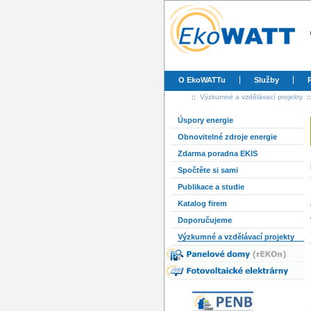
O EkoWATTu
Služby
::
Výzkumné a vzdělávací projekty
:
Úspory energie
Obnovitelné zdroje energie
Zdarma poradna EKIS
Spočtěte si sami
Publikace a studie
Katalog firem
Doporučujeme
Výzkumné a vzdělávací projekty