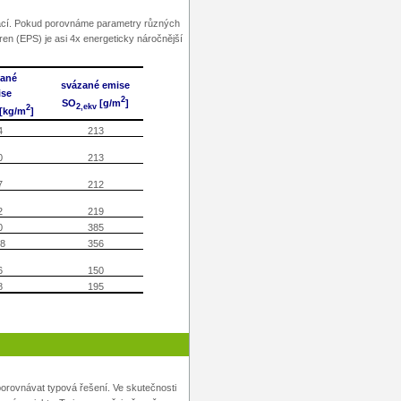
olací. Pokud porovnáme parametry různých
yren (EPS) je asi 4x energeticky náročnější
zané
svázané emise
ise
2
SO
[g/m
]
2,ekv
2
[kg/m
]
4
213
0
213
7
212
2
219
0
385
8
356
6
150
8
195
porovnávat typová řešení. Ve skutečnosti