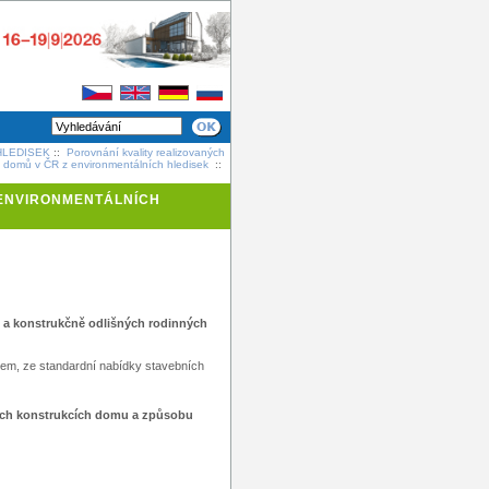
HLEDISEK
::
Porovnání kvality realizovaných
h domů v ČR z environmentálních hledisek
::
 ENVIRONMENTÁLNÍCH
vě a konstrukčně odlišných rodinných
ozem, ze standardní nabídky stavebních
ních konstrukcích domu a způsobu