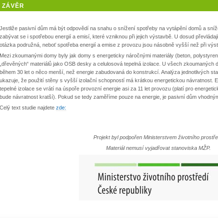
ZÁVĚR
Jestliže pasivní dům má být odpovědí na snahu o snížení spotřeby na vytápění domů a snížení
zabývat se i spotřebou energií a emisí, které vzniknou při jejich výstavbě. U dosud převládaj
otázka podružná, neboť spotřeba energií a emise z provozu jsou násobně vyšší než při výs
Mezi zkoumanými domy byly jak domy s energeticky náročnými materiály (beton, polystyren
„dřevěných“ materiálů jako OSB desky a celulosová tepelná izolace. U všech zkoumaných d
během 30 let o něco menší, než energie zabudovaná do konstrukcí. Analýza jednotlivých st
ukazuje, že použití stěny s vyšší izolační schopností má krátkou energetickou návratnost. 
tepelné izolace se vrátí na úspoře provozní energie asi za 11 let provozu (platí pro energetic
bude návratnost kratší). Pokud se tedy zaměříme pouze na energie, je pasivní dům vhodný
Celý text studie najdete
zde:
Projekt byl podpořen Ministerstvem životního prostře
Materiál nemusí vyjadřovat stanoviska MŽP.