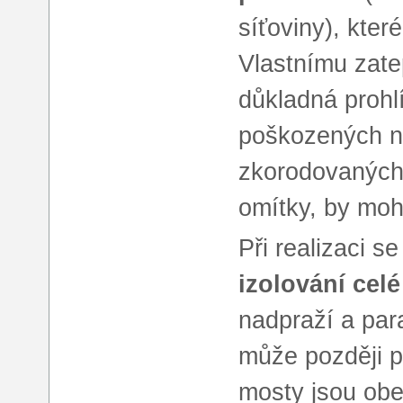
síťoviny), kter
Vlastnímu zate
důkladná prohl
poškozených n
zkorodovaných 
omítky, by moh
Při realizaci 
izolování celé
nadpraží a par
může později p
mosty jsou obe