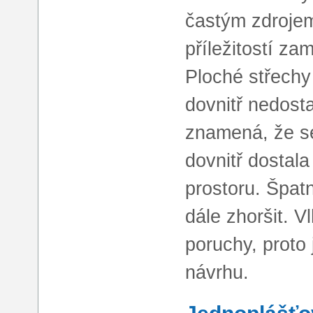
častým zdrojem
příležitostí za
Ploché střechy
dovnitř nedost
znamená, že se
dovnitř dostala
prostoru. Špat
dále zhoršit. 
poruchy, proto
návrhu.