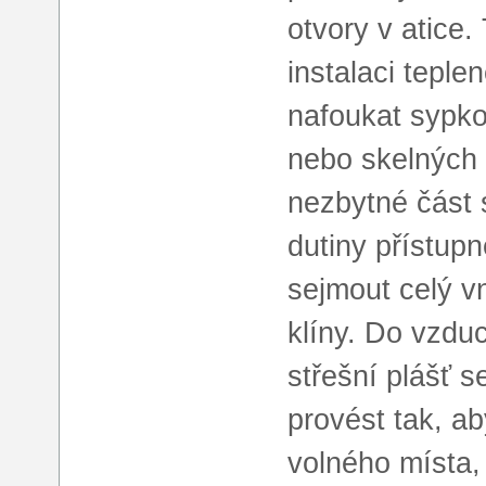
otvory v atice
instalaci teple
nafoukat sypko
nebo skelných 
nezbytné část 
dutiny přístupn
sejmout celý vn
klíny. Do vzdu
střešní plášť s
provést tak, a
volného místa, 