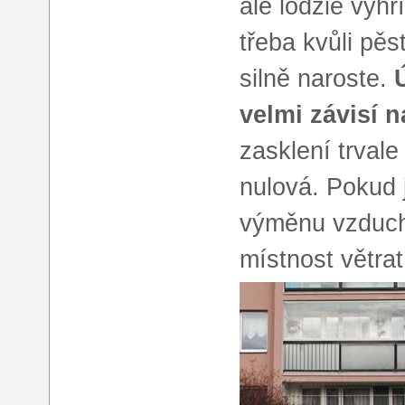
ale lodžie vyh
třeba kvůli pě
silně naroste.
velmi závisí n
zasklení trval
nulová. Pokud 
výměnu vzduchu 
místnost větrat