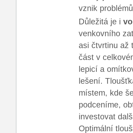
vznik problémů
Důležitá je i
vo
venkovního zate
asi čtvrtinu až
část v celkovém
lepicí a omítk
lešení. Tloušťk
místem, kde šet
podceníme, obt
investovat dalš
Optimální tlouš