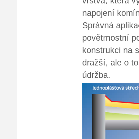
vrstva, která v
napojení komín
Správná aplika
povětrnostní p
konstrukci na 
dražší, ale o t
údržba.