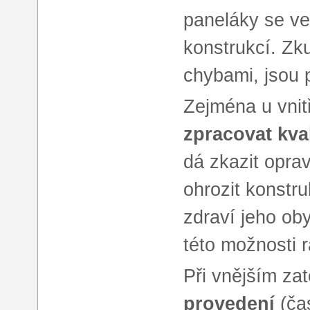
paneláky se ve 
konstrukcí. Zk
chybami, jsou p
Zejména u vnit
zpracovat kva
dá zkazit opra
ohrozit konstr
zdraví jeho oby
této možnosti r
Při vnějším zat
provedení
(čas