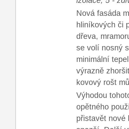
izolace, 5 - zdi
Nová fasáda mů
hliníkových či
dřeva, mramoru
se volí nosný s
minimální tepe
výrazně zhoršit
kovový rošt mů
Výhodou tohot
opětného použi
přistavět nové