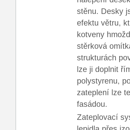
stěnu. Desky j
efektu větru, k
kotveny hmoždi
stěrková omítk
strukturách po
lze ji doplnit 
polystyrenu, p
zateplení lze t
fasádou.
Zateplovací sys
lepidla přes iz