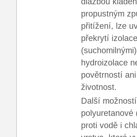
dlažbou klade
propustným zp
přitížení, lze u
překrytí izola
(suchomilnými)
hydroizolace n
povětrností ani
životnost.
Další možností 
polyuretanové 
proti vodě i ch