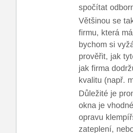
spočítat odbor
Většinou se ta
firmu, která m
bychom si vyž
prověřit, jak t
jak firma dodr
kvalitu (např. 
Důležité je pro
okna je vhodné
opravu klempíř
zateplení, neb