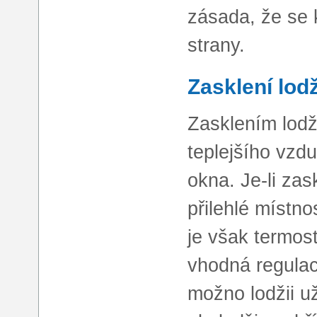
zásada, že se 
strany.
Zasklení lodž
Zasklením lodž
teplejšího vzdu
okna. Je-li zas
přilehlé místno
je však termost
vhodná regulac
možno lodžii už