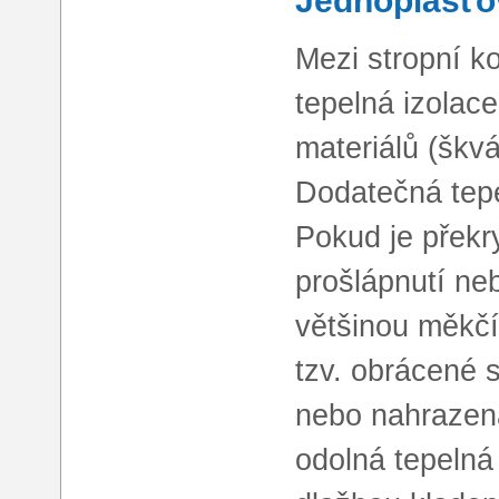
Jednoplášťo
Mezi stropní k
tepelná izolac
materiálů (škv
Dodatečná tepe
Pokud je překry
prošlápnutí neb
většinou měkčí
tzv. obrácené 
nebo nahrazena
odolná tepelná