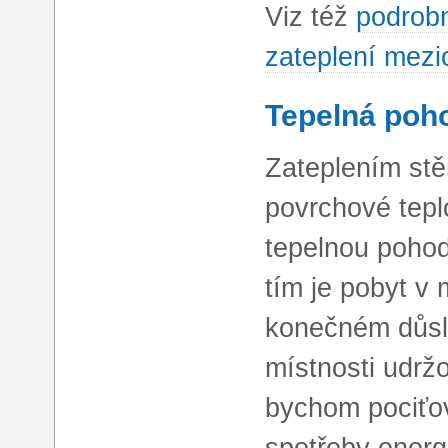
Viz též
podrobn
zateplení mezi
Tepelná poh
Zateplením stěn
povrchové teplo
tepelnou pohod
tím je pobyt v
konečném důsl
místnosti udržo
bychom pociťov
spotřeby energi