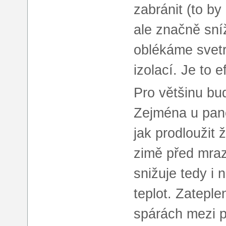
zabránit (to by
ale značně sníž
oblékáme svetr
izolací. Je to e
Pro většinu bu
Zejména u pane
jak prodloužit 
zimě před mraz
snižuje tedy i
teplot. Zateple
spárách mezi p