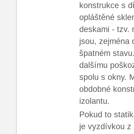
konstrukce s d
opláštěné skl
deskami - tzv.
jsou, zejména d
špatném stavu.
dalšímu poškoz
spolu s okny. 
obdobné konstr
izolantu.
Pokud to stati
je vyzdívkou z 