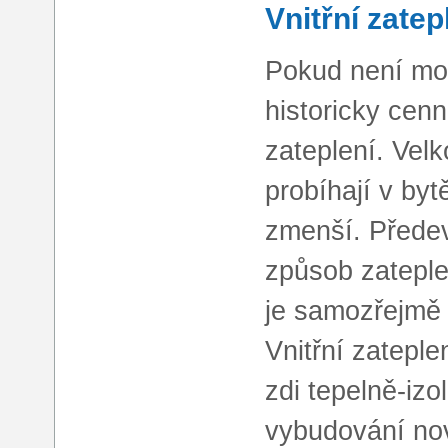
Vnitřní zatep
Pokud není mož
historicky cenn
zateplení. Vel
probíhají v byt
zmenší. Předevš
způsob zatepl
je samozřejmě k
Vnitřní zateple
zdi tepelně-iz
vybudování nové