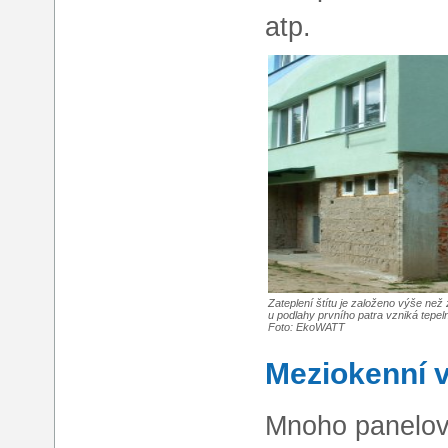
atp.
Zateplení štítu je založeno výše než 
u podlahy prvního patra vzniká tepel
Foto: EkoWATT
Meziokenní v
Mnoho panelov