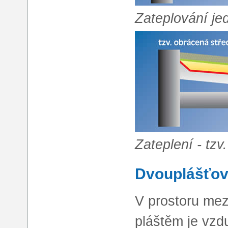
Zateplování j
Zateplení - tz
Dvouplášťov
V prostoru mez
pláštěm je vzd