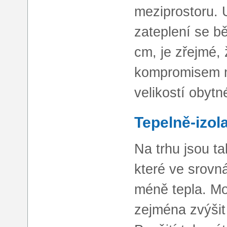
meziprostoru. 
zateplení se b
cm, je zřejmé, 
kompromisem m
velikostí obytn
Tepelně-izol
Na trhu jsou ta
které ve srovn
méně tepla. Mo
zejména zvýšit 