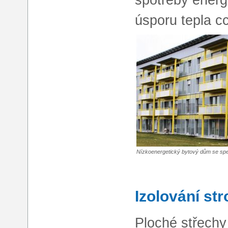
úsporu tepla c
Nízkoenergetický bytový dům se sp
Izolování st
Ploché střechy