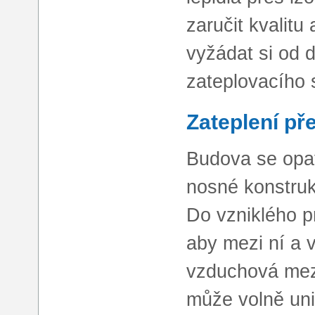
zaručit kvalitu
vyžádat si od d
zateplovacího 
Zateplení p
Budova se opa
nosné konstruk
Do vzniklého pr
aby mezi ní a 
vzduchová mez
může volně unik