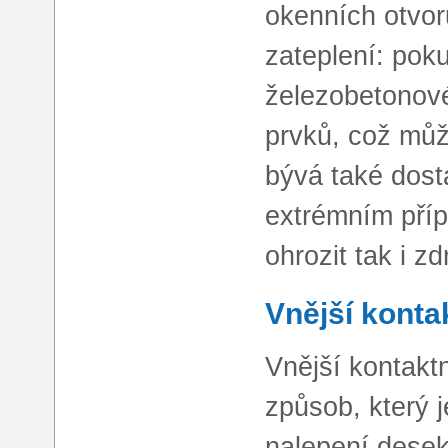
okenních otvor
zateplení: pok
železobetonové
prvků, což můž
bývá také dosta
extrémním příp
ohrozit tak i z
Vnější kontak
Vnější kontakt
způsob, který j
nalepení desek