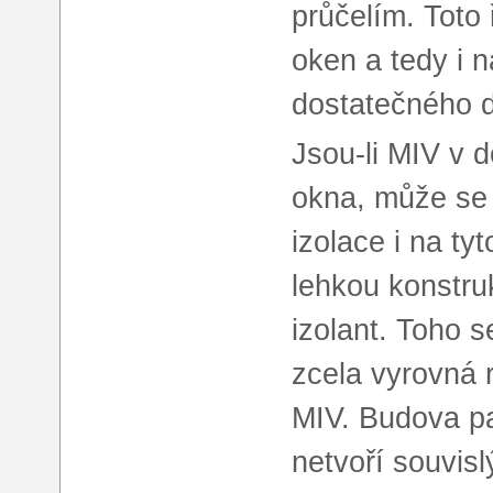
průčelím. Toto
oken a tedy i n
dostatečného d
Jsou-li MIV v 
okna, může se 
izolace i na ty
lehkou konstruk
izolant. Toho 
zcela vyrovná 
MIV. Budova pa
netvoří souvisl