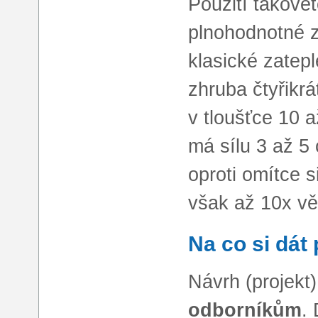
Použití takové
plnohodnotné za
klasické zatepl
zhruba čtyřikr
v tloušťce 10 
má sílu 3 až 5
oproti omítce s
však až 10x vě
Na co si dát 
Návrh (projekt)
odborníkům
.