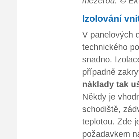
mezerou. © E
Izolování vni
V panelových 
technického po
snadno. Izolac
případně zakr
náklady tak u
Někdy je vhodné
schodiště, zádv
teplotou. Zde j
požadavkem na