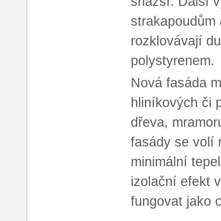
snazší. Další 
strakapoudům a
rozklovávají du
polystyrenem.
Nová fasáda mů
hliníkových či
dřeva, mramoru
fasády se volí 
minimální tepe
izolační efekt
fungovat jako c