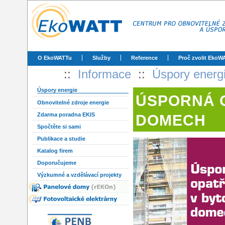
O EkoWATTu
Služby
Reference
Proč zvolit EkoW
::
Informace
::
Úspory energ
Úspory energie
ÚSPORNÁ 
Obnovitelné zdroje energie
Zdarma poradna EKIS
DOMECH
Spočtěte si sami
Publikace a studie
Katalog firem
Doporučujeme
Výzkumné a vzdělávací projekty