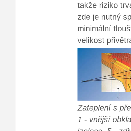
takže riziko tr
zde je nutný s
minimální tlouš
velikost přivět
Zateplení s p
1 - vnější obkla