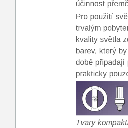
účinnost přeměn
Pro použití svě
trvalým pobyte
kvality světla
barev, který b
době připadají 
prakticky pouz
Tvary kompaktn