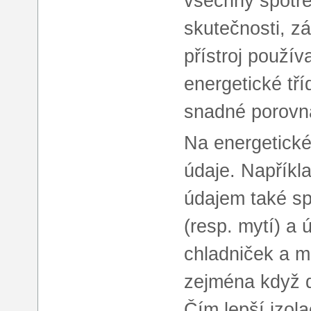
všechny spotře
skutečnosti, z
přístroj použív
energetické tř
snadné porovn
Na energetické
údaje. Napříkl
údajem také spo
(resp. mytí) a 
chladniček a mr
zejména když d
Čím lepší izola