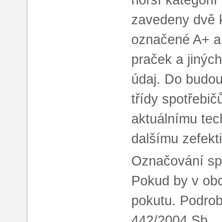
zavedeny dvě k
označené A+ a 
praček a jiných
údaj. Do budou
třídy spotřebi
aktuálnímu tec
dalšímu zefekt
Označování spo
Pokud by v obc
pokutu. Podrobn
442/2004 Sb.