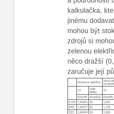
a podrobnosti 
kalkulačka, kt
jinému dodavat
mohou být stok
zdrojů si mohou
zelenou elektři
něco dražší (
zaručuje její p
silová el
distribuce elektřiny
od distri
stálé
VT
VT
platby
Kč/kWh
Kč/měsíc
Kč/kWh
E.ON
1,63441
48
1,615
PRE
1,69377
60
1,728
ČEZ
1,64434
54
1,559