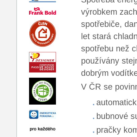
výrobkem zachá
spotřebiče, da
let stará chla
spotřebu než c
používány stej
dobrým vodítke
V ČR se povinn
automatick
bubnové su
pračky ko