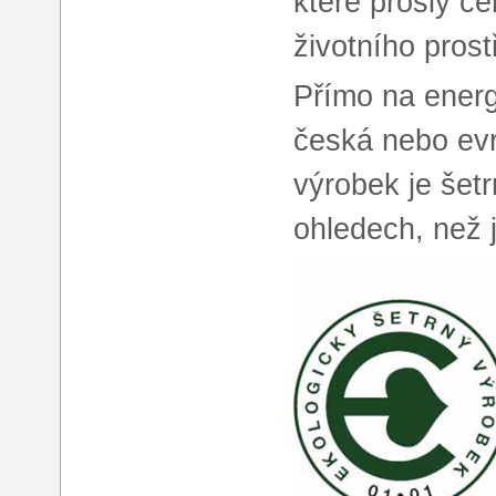
které prošly c
životního prost
Přímo na energ
česká nebo ev
výrobek je šetr
ohledech, než 