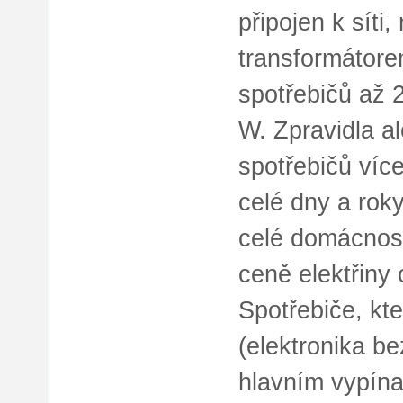
připojen k síti
transformátorem
spotřebičů až 
W. Zpravidla a
spotřebičů více
celé dny a roky
celé domácnost
ceně elektřiny
Spotřebiče, kt
(elektronika b
hlavním vypín