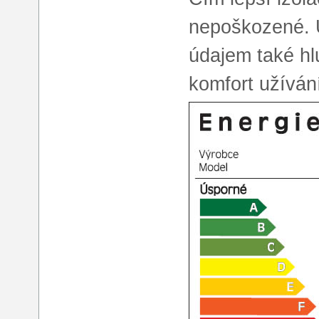
nepoškozené. U
údajem také hl
komfort užíván