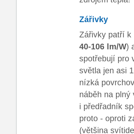
Zářivky
Zářivky patří k
40-106 lm/W
) 
spotřebují pro
světla jen asi 
nízká povrchov
náběh na plný
i předřadník sp
proto - oproti
(většina svítid