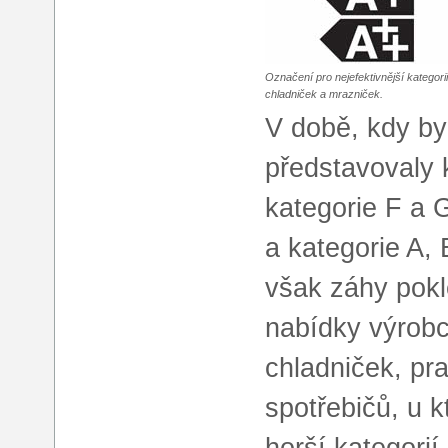
Označení pro nejefektivnější kategorii
chladniček a mrazniček.
V době, kdy by
představovaly 
kategorie F a 
a kategorie A,
však záhy pokl
nabídky výrobc
chladniček, pr
spotřebičů, u 
horší kategori