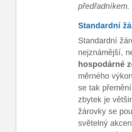
předřadníkem.
Standardní žá
Standardní žár
nejznámější, n
hospodárné zd
měrného výko
se tak přemění
zbytek je větši
žárovky se pou
světelný akcent