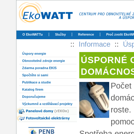
O EkoWATTu
Služby
Reference
Proč zvolit EkoW
::
Informace
::
Úsp
Úspory energie
ÚSPORNÉ O
Obnovitelné zdroje energie
Zdarma poradna EKIS
DOMÁCNOS
Spočtěte si sami
Publikace a studie
Počet 
Katalog firem
domác
Doporučujeme
Výzkumné a vzdělávací projekty
roste.
pomoc 
Spotřeba energ