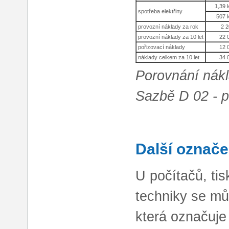
1,39 
spotřeba elektřiny
507 
provozní náklady za rok
2 
provozní náklady za 10 let
22 
pořizovací náklady
12 
náklady celkem za 10 let
34 
Porovnání nákl
Sazbě D 02 - p
Další označe
U počítačů, tis
techniky se mů
která označuje