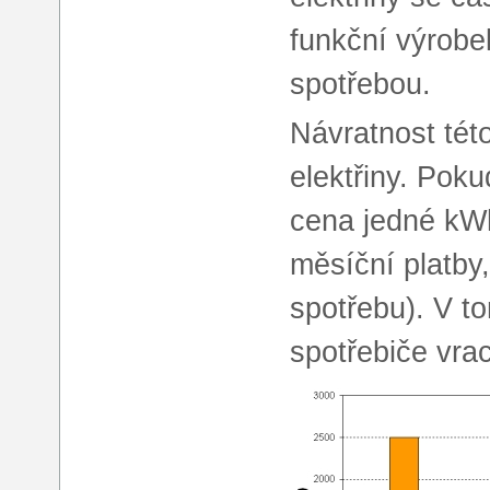
funkční výrobek
spotřebou.
Návratnost této
elektřiny. Pok
cena jedné kWh
měsíční platby,
spotřebu). V t
spotřebiče vrac