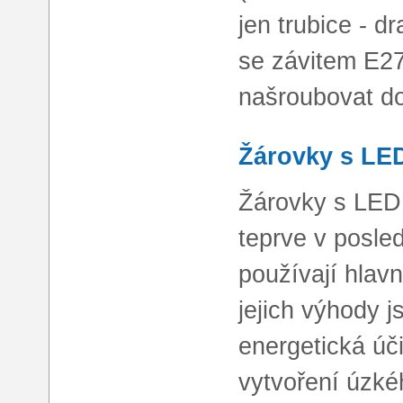
jen trubice - d
se závitem E27
našroubovat do 
Žárovky s LE
Žárovky s LED 
teprve v posle
používají hlavn
jejich výhody j
energetická úč
vytvoření úzké