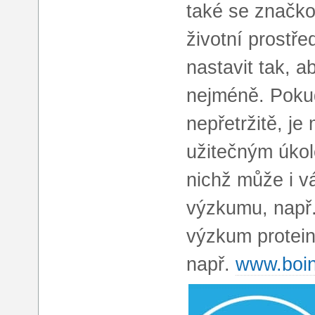
také se značko
životní prostře
nastavit tak, a
nejméně. Pokud
nepřetržitě, j
užitečným úkol
nichž může i v
výzkumu, např
výzkum proteinů
např.
www.boin