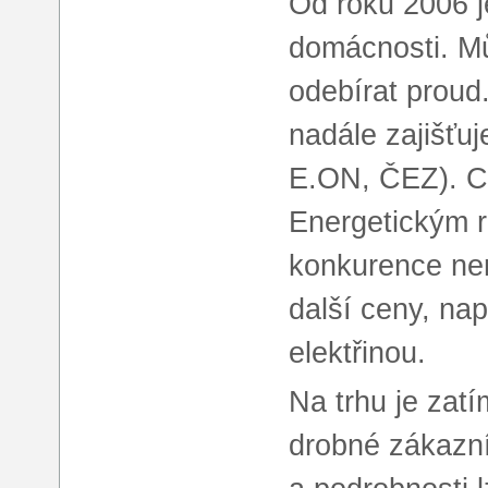
Od roku 2006 je
domácnosti. M
odebírat proud.
nadále zajišťuj
E.ON, ČEZ). Ce
Energetickým 
konkurence nen
další ceny, nap
elektřinou.
Na trhu je zatí
drobné zákazní