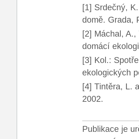
[1] Srdečný, K
domě. Grada, 
[2] Máchal, A.,
domácí ekologi
[3] Kol.: Spotř
ekologických p
[4] Tintěra, L
2002.
Publikace je u