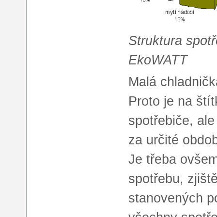
Struktura spotř
EkoWATT
Malá chladničk
Proto je na ští
spotřebiče, ale
za určité obdob
Je třeba ovšem
spotřebu, zjišt
stanovených po