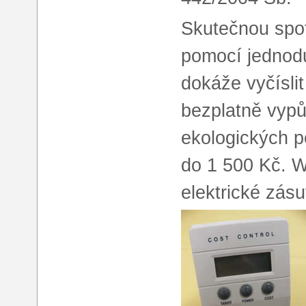
Skutečnou spotř
pomocí jednodu
dokáže vyčíslit
bezplatně vypů
ekologických p
do 1 500 Kč. W
elektrické zásu