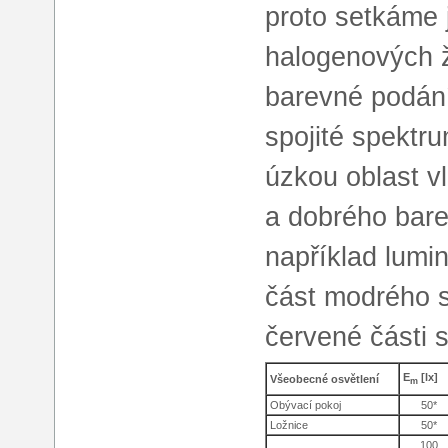
proto setkáme 
halogenových 
barevné podání 
spojité spektr
úzkou oblast v
a dobrého bare
například lumin
část modrého s
červené části 
E
[lx]
Všeobecné osvětlení
m
Obývací pokoj
50*
Ložnice
50*
100