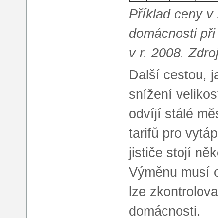
Příklad ceny v
domácnosti při 
v r. 2008. Zd
Další cestou, j
snížení velikost
odvíjí stálé mě
tarifů pro vyt
jističe stojí ně
Výměnu musí ov
lze zkontrolova
domácnosti.