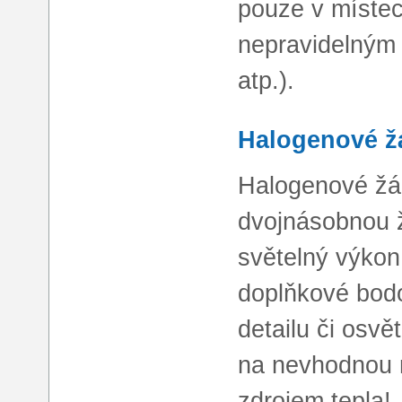
pouze v místec
nepravidelným
atp.).
Halogenové ž
Halogenové žár
dvojnásobnou ž
světelný výkon
doplňkové bodo
detailu či osvě
na nevhodnou m
zdrojem tepla!