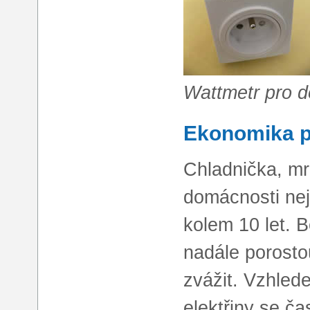
Wattmetr pro 
Ekonomika 
Chladnička, mr
domácnosti nejv
kolem 10 let. 
nadále porosto
zvážit. Vzhle
elektřiny se ča