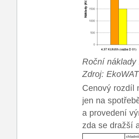
Roční náklady 
Zdroj: EkoWA
Cenový rozdíl m
jen na spotřebě
a provedení vý
zda se dražší a
chladni