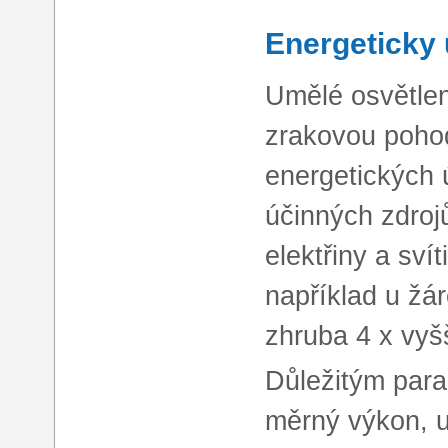
Energeticky 
Umělé osvětle
zrakovou pohod
energetických 
účinných zdroj
elektřiny a sví
například u žár
zhruba 4 x vyšš
Důležitým para
měrný výkon, u