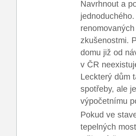
Navrhnout a po
jednoduchého.
renomovaných 
zkušenostmi. Pr
domu již od ná
v ČR neexistuj
Leckterý dům ta
spotřeby, ale j
výpočetnímu p
Pokud ve stave
tepelných most