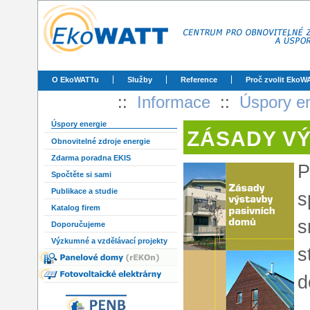
O EkoWATTu
Služby
Reference
Proč zvolit EkoW
::
Informace
::
Úspory e
Úspory energie
ZÁSADY VÝ
Obnovitelné zdroje energie
Zdarma poradna EKIS
P
Spočtěte si sami
Publikace a studie
s
Katalog firem
s
Doporučujeme
Výzkumné a vzdělávací projekty
s
d