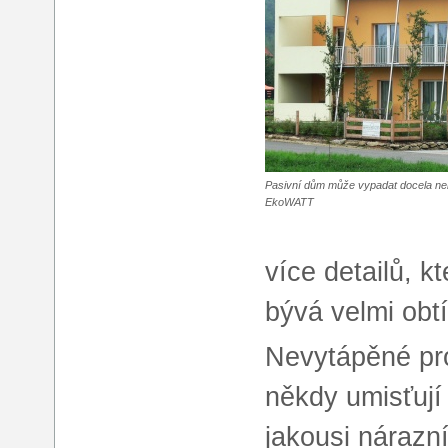
Pasivní dům může vypadat docela ne
EkoWATT
více detailů, k
bývá velmi obt
Nevytápěné pro
někdy umisťují
jakousi nárazn