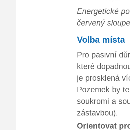
Energetické potř
červený sloup
Volba místa
Pro pasivní dů
které dopadnou
je prosklená ví
Pozemek by ted
soukromí a sou
zástavbou).
Orientovat pr