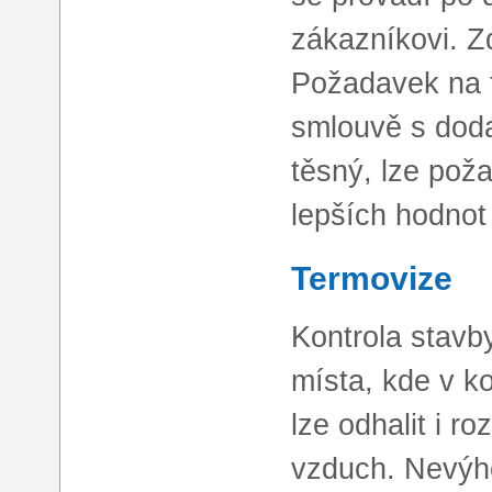
zákazníkovi. Z
Požadavek na t
smlouvě s dod
těsný, lze pož
lepších hodnot 
Termovize
Kontrola stavb
místa, kde v k
lze odhalit i r
vzduch. Nevýho