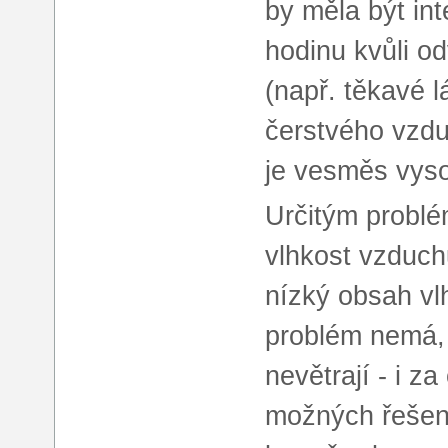
by měla být int
hodinu kvůli od
(např. těkavé l
čerstvého vzdu
je vesměs vys
Určitým problé
vlhkost vzduch
nízký obsah vl
problém nemá, 
nevětrají - i z
možných řešení