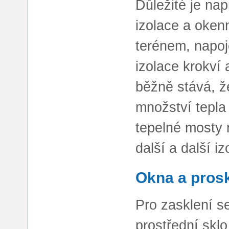
Důležité je na
izolace a oken
terénem, napoje
izolace krokví 
běžně stává, ž
množství tepla
tepelné mosty 
další a další iz
Okna a prosk
Pro zasklení se
prostřední sklo