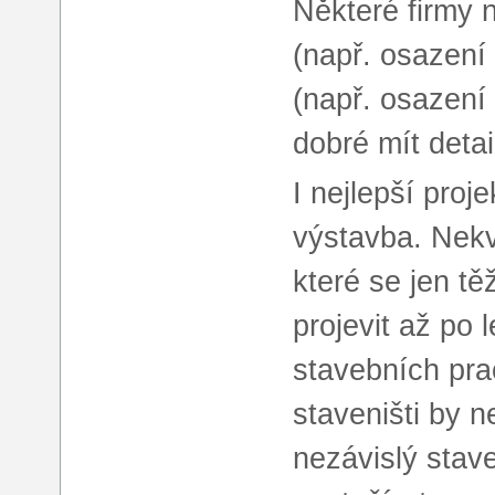
Některé firmy n
(např. osazení
(např. osazení d
dobré mít deta
I nejlepší pro
výstavba. Nekv
které se jen tě
projevit až po 
stavebních pra
staveništi by 
nezávislý stav