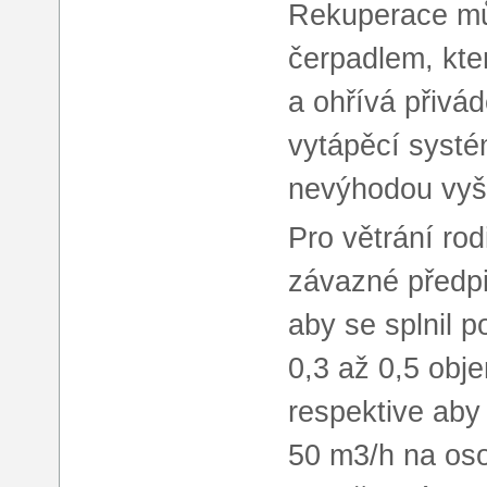
Rekuperace mů
čerpadlem, kte
a ohřívá přivá
vytápěcí systé
nevýhodou vyš
Pro větrání ro
závazné předpi
aby se splnil 
0,3 až 0,5 obj
respektive aby
50 m3/h na oso