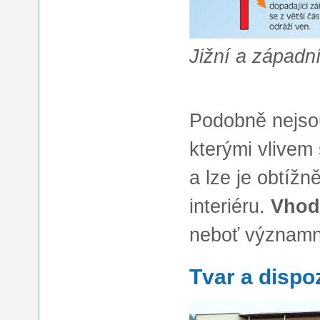
Jižní a západ
Podobně nejsou
kterými vlivem
a lze je obtížn
interiéru.
Vhodn
neboť významně
Tvar a disp