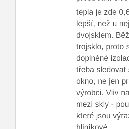
tepla je zde 0
lepší, než u ne
dvojsklem. Běž
trojsklo, proto
doplněné izola
třeba sledovat 
okno, ne jen pr
výrobci. Vliv n
mezi skly - po
které jsou výr
hliníkové.