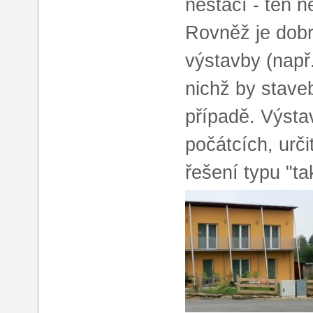
nestačí - ten 
Rovněž je dobr
výstavby (např
nichž by stave
případě. Výsta
počátcích, urči
řešení typu "ta