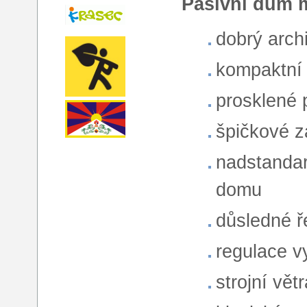
Pasivní dům m
dobrý arch
kompaktní 
prosklené 
špičkové z
nadstandar
domu
důsledné ř
regulace v
strojní vět