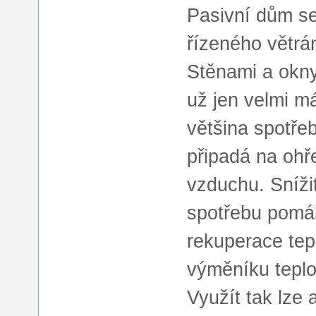
Pasivní dům s
řízeného větrá
Stěnami a okny
už jen velmi má
většina spotře
připadá na ohř
vzduchu. Snížit
spotřebu pomáh
rekuperace tep
výměníku tepl
Využít tak lze