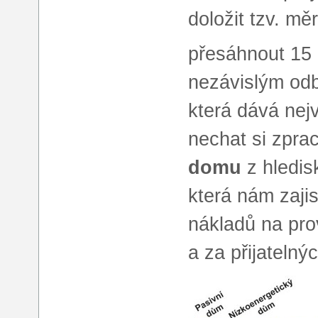
doložit tzv. m
přesáhnout 15
nezávislým od
která dává nej
nechat si zpra
domu
z hledis
která nám zajis
nákladů na pr
a za přijatelný