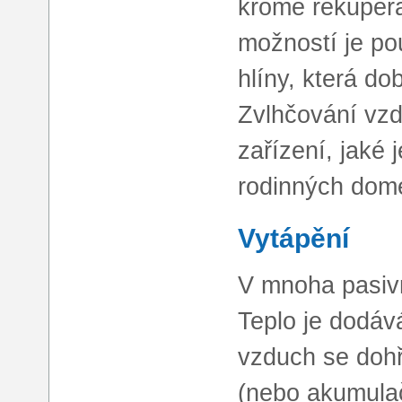
kromě rekupera
možností je pou
hlíny, která do
Zvlhčování vz
zařízení, jaké
rodinných dome
Vytápění
V mnoha pasivn
Teplo je dodá
vzduch se doh
(nebo akumulač