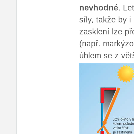
nevhodné
. Le
síly, takže by 
zasklení lze p
(např. markýzo
úhlem se z větš