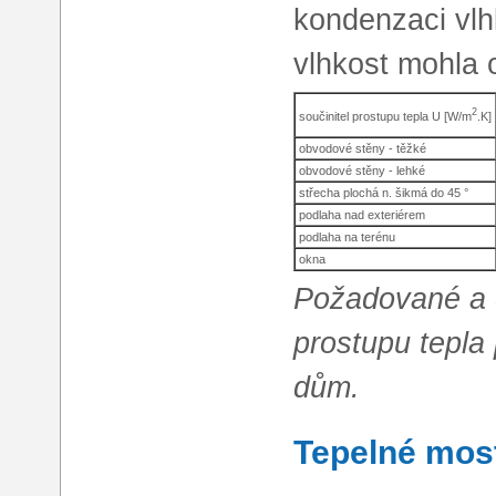
kondenzaci vlh
vlhkost mohla o
2
součinitel prostupu tepla U [W/m
.K]
obvodové stěny - těžké
obvodové stěny - lehké
střecha plochá n. šikmá do 45 °
podlaha nad exteriérem
podlaha na terénu
okna
Požadované a 
prostupu tepla
dům.
Tepelné mos