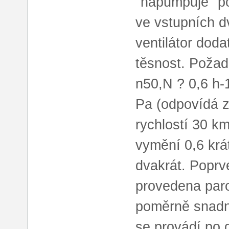
"napumpuje" po
ve vstupních d
ventilátor doda
těsnost. Požad
n50,N ? 0,6 h-
Pa (odpovídá z
rychlostí 30 k
vymění 0,6 krá
dvakrát. Poprv
provedena parot
poměrně snadné
se provádí po 