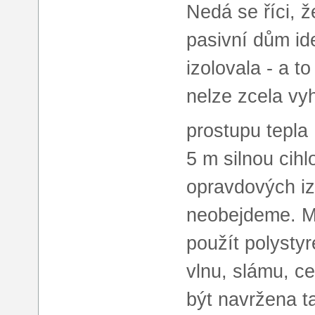
Nedá se říci, 
pasivní dům ide
izolovala - a t
nelze zcela vy
prostupu tepla
5 m silnou cih
opravdových iz
neobejdeme. Ma
použít polystyr
vlnu, slámu, c
být navržena t