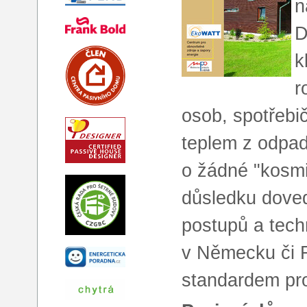
n
D
k
r
osob, spotřebi
teplem z odpad
o žádné "kosmi
důsledku dove
postupů a tech
v Německu či R
standardem pr