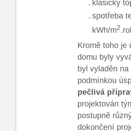
klasický t
spotřeba t
2
kWh/m
.ro
Kromě toho je 
domu byly vyv
byl vyladěn na
podmínkou úsp
pečlivá přípr
projektován tý
postupně různý
dokončení proj