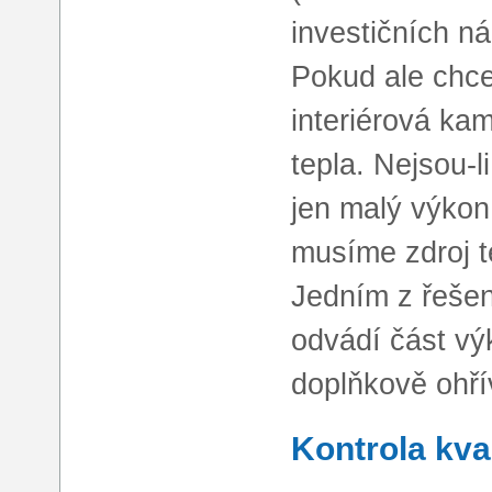
investičních n
Pokud ale chc
interiérová ka
tepla. Nejsou-
jen malý výkon
musíme zdroj te
Jedním z řešen
odvádí část v
doplňkově ohří
Kontrola kval