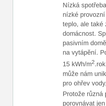
Nízká spotřeba
nízké provozní
teplo, ale také
domácnost. Spo
pasivním domě 
na vytápění. P
2
15 kWh/m
.rok
může nám unikn
pro ohřev vody
Protože různá 
porovnávat jen 