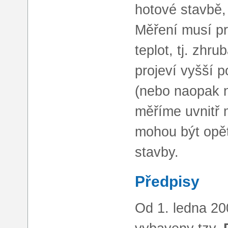
hotové stavbě,
Měření musí pr
teplot, tj. zhr
projeví vyšší 
(nebo naopak n
měříme uvnitř m
mohou být opě
stavby.
Předpisy
Od 1. ledna 2