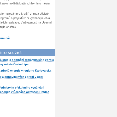
ci zákon ukládá krajům, hlavnímu městu
á formulován pro kratší, zhruba pětileté
programů a projektů z ní vycházejících a
jejich realizace. V návaznosti na Územní
ťujících látek.
ormulář.
ÉTO SLUŽBĚ
 studie doplnění teplárenského zdroje
avy města Česká Lípa
 zdrojů energie v regionu Karlovarska
r a obnovitelných zdrojů v obci
řednictvím efektivního využívání
 energie v Čechách okresech Hradec