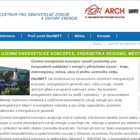
Reference
Proč zvolit EkoWATT
Média
Kontakt
::
Služby
::
Územní energetické k
ÚZEMNÍ ENERGETICKÉ KONCEPCE, ENERGETIKA REGIONŮ, MĚST
Územní energetická koncepce vytváří podmínky pro
hospodárné nakládání s energií v příslušném území – kraje,
mikroregionu, města, obce či jiného územního celku.
EkoWATT
má zkušenosti se zpracováním územních energetických
koncepcí, energetických generelů obcí, měst a krajů, včetně
akčních plánů a programů snižování emisí. Na územním
energetickém plánování se podílí i metodicky – je zpracovatelem
Metody hodnocení vhodnosti a výtěžnosti obnovitelných zdrojů energie pro účely
energetických bilancí a energetické statistiky a pro účely regionálního územního
plánování a energetických generelů.
Územní energetická koncepce analyzuje možné způsoby zásobování daného území palivy a e
úspor a využití obnovitelných zdrojů energie a navrhuje cíle, nástroje a opatření pro efekti
s výhledem na delší období (zpravidla dvaceti let). Vychází při tom ze Státní energetické 
potřeb hospodářského a společenského rozvoje s důrazem na ochranu životního prostředí a š
Územní energetická koncepce je definována zákonem č. 406/2000 Sb. o hospodaření energií a