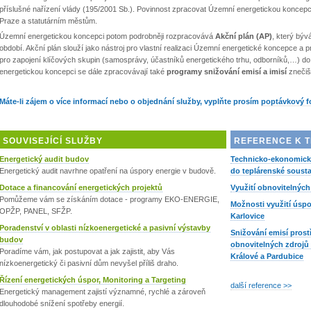
příslušné nařízení vlády (195/2001 Sb.). Povinnost zpracovat Územní energetickou koncep
Praze a statutárním městům.
Územní energetickou koncepci potom podrobněji rozpracovává
Akční plán (AP)
, který býv
období. Akční plán slouží jako nástroj pro vlastní realizaci Územní energetické koncepce a 
pro zapojení klíčových skupin (samosprávy, účastníků energetického trhu, odborníků,…) do 
energetickou koncepci se dále zpracovávají také
programy snižování emisí a imisí
znečiš
Máte-li zájem o více informací nebo o objednání služby, vyplňte prosím
poptávkový f
SOUVISEJÍCÍ SLUŽBY
REFERENCE K T
Energetický audit budov
Technicko-ekonomická
Energetický audit navrhne opatření na úspory energie v budově.
do teplárenské soust
Dotace a financování energetických projektů
Využití obnovitelných
Pomůžeme vám se získáním dotace - programy EKO-ENERGIE,
Možnosti využití úspo
OPŽP, PANEL, SFŽP.
Karlovice
Poradenství v oblasti nízkoenergetické a pasivní výstavby
Snižování emisí prost
budov
obnovitelných zdrojů
Poradíme vám, jak postupovat a jak zajistit, aby Vás
Králové a Pardubice
nízkoenergetický či pasivní dům nevyšel příliš draho.
Řízení energetických úspor, Monitoring a Targeting
další reference >>
Energetický management zajistí významné, rychlé a zároveň
dlouhodobé snížení spotřeby energií.