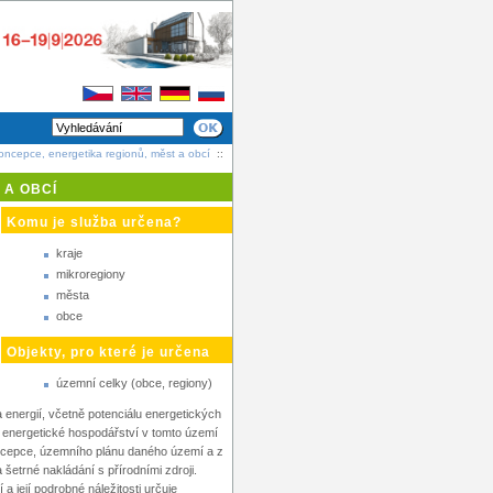
oncepce, energetika regionů, měst a obcí
::
 A OBCÍ
Komu je služba určena?
kraje
mikroregiony
města
obce
Objekty, pro které je určena
územní celky (obce, regiony)
nergií, včetně potenciálu energetických
vní energetické hospodářství v tomto území
koncepce, územního plánu daného území a z
etrné nakládání s přírodními zdroji.
 její podrobné náležitosti určuje