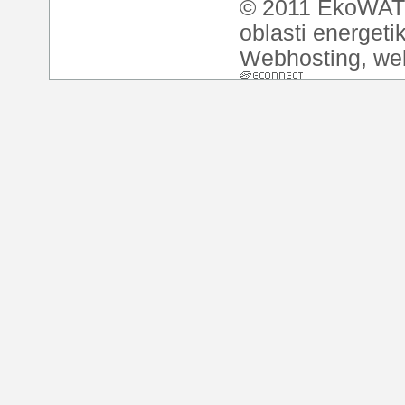
© 2011 EkoWATT
oblasti energeti
Webhosting
,
we