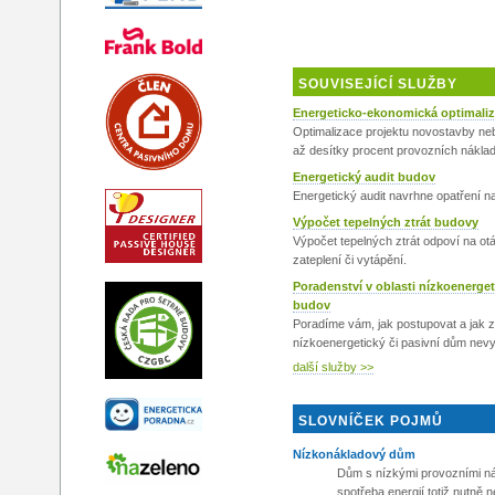
SOUVISEJÍCÍ SLUŽBY
Energeticko-ekonomická optimali
Optimalizace projektu novostavby ne
až desítky procent provozních náklad
Energetický audit budov
Energetický audit navrhne opatření n
Výpočet tepelných ztrát budovy
Výpočet tepelných ztrát odpoví na ot
zateplení či vytápění.
Poradenství v oblasti nízkoenerget
budov
Poradíme vám, jak postupovat a jak za
nízkoenergetický či pasivní dům nevyš
další služby >>
SLOVNÍČEK POJMŮ
Nízkonákladový dům
Dům s nízkými provozními ná
spotřeba energií totiž nutně