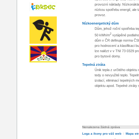
provozní náklady. Nízkonák
nízkou spotřebu energií, ale 
provoz.
Nízkoenergetický dům
Dům, jehož roční spotřeba te
2
50 kWh/m
vytápěné podlaho
dům v ČR definuje norma ČSN
pro hodnocení a klasifikaci b
lze nalézt v v TNI 73 0329 p
pro bytové domy.
Tepelná ztráta
Únik tepla z určitého objektu
tedy o nevyužité teplo. Tepeln
izolací, eliminací tepelných 
objektu apod. Tepelné ztráty se
Nenalezena žádná zpráva
Loga a ikony pro váš web
l
Mapa st