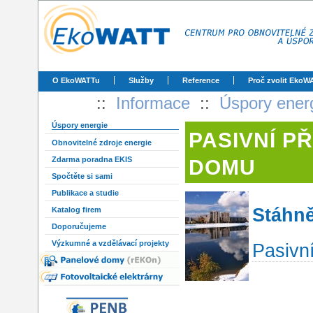
O EkoWATTu
Služby
Reference
Proč zvolit EkoW
::
Informace
::
Úspory ener
Úspory energie
PASIVNÍ P
Obnovitelné zdroje energie
Zdarma poradna EKIS
DOMU
Spočtěte si sami
Publikace a studie
Stáhně
Katalog firem
Doporučujeme
Výzkumné a vzdělávací projekty
Pasivn