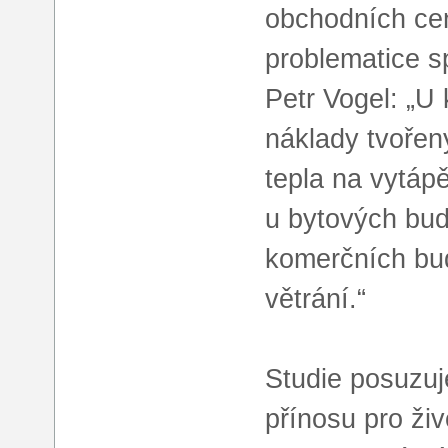
obchodních cen
problematice s
Petr Vogel: „U
náklady tvořeny
tepla na vytápě
u bytových bud
komerčních bud
větrání.“
Studie posuzuj
přínosu pro živ