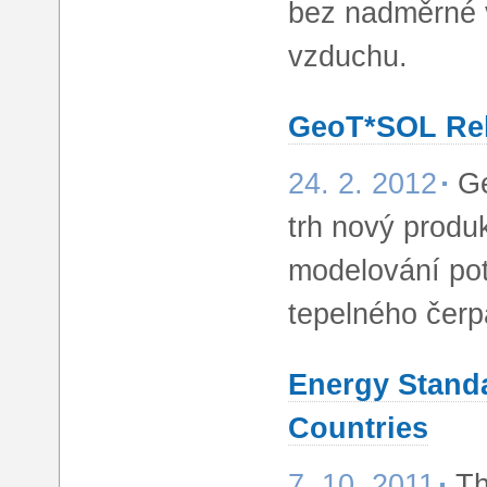
bez nadměrné v
vzduchu.
GeoT*SOL Rele
24. 2. 2012
Ge
trh nový produk
modelování pot
tepelného čerp
Energy Standa
Countries
7. 10. 2011
Th