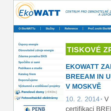
O EkoWATTu
Služby
Reference
Proč zvolit EkoW
Úspory energie
TISKOVÉ Z
Obnovitelné zdroje energie
Zdarma poradna EKIS
Spočtěte si sami
EKOWATT ZAH
Publikace a studie
BREEAM IN 
Katalog firem
Doporučujeme
V MOSKVĚ
Výzkumné a vzdělávací projekty
10. 2. 2014
V 
certifikaci BR