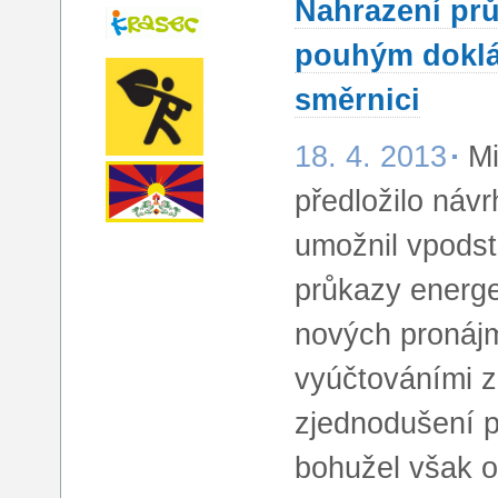
Nahrazení prů
pouhým doklá
směrnici
18. 4. 2013
Mi
předložilo návr
umožnil vpodst
průkazy energet
nových pronájm
vyúčtováními z
zjednodušení p
bohužel však 