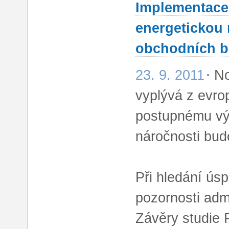
Implementace 
energetickou 
obchodních 
23. 9. 2011
No
vyplývá z evro
postupnému vý
náročnosti bud
Při hledání ús
pozornosti adm
Závěry studie P