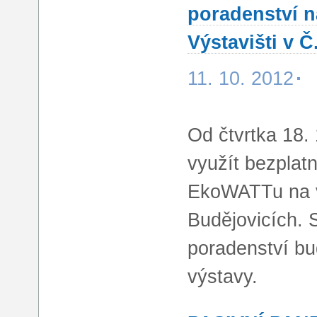
poradenství 
Výstavišti v Č
11. 10. 2012
Od čtvrtka 18.
využít bezplat
EkoWATTu na 
Budějovicích. 
poradenství b
výstavy.