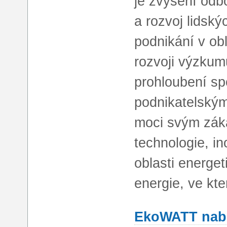
je zvýšení odb
a rozvoj lidskýc
podnikání v obl
rozvoji výzkumu
prohloubení s
podnikatelský
moci svým zák
technologie, i
oblasti energe
energie, ve k
EkoWATT nabí