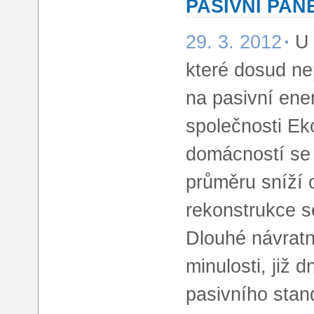
PASIVNÍ PAN
29. 3. 2012
U 
které dosud nep
na pasivní ener
společnosti Ek
domácností se 
průměru sníží 
rekonstrukce s
Dlouhé návratn
minulosti, již 
pasivního stand