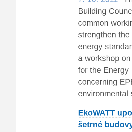
Building Counc
common working
strengthen the 
energy standar
a workshop on 
for the Energy
concerning EPBD
environmental s
EkoWATT upoř
šetrné budov