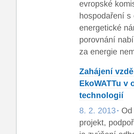
evropské komis
hospodaření s 
energetické ná
porovnání nabí
za energie nem
Zahájení vzdě
EkoWATTu v o
technologií
8. 2. 2013
Od 
projekt, podpo