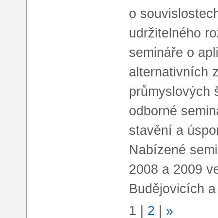
o souvislostec
udržitelného ro
semináře o apl
alternativních 
průmyslových š
odborné semin
stavění a úspo
Nabízené semin
2008 a 2009 v
Budějovicích a
1
|
2
|
»