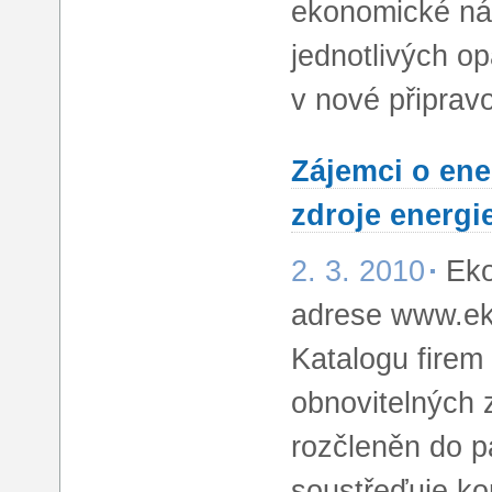
ekonomické ná
jednotlivých op
v nové připravo
Zájemci o ene
zdroje energi
2. 3. 2010
Eko
adrese www.eko
Katalogu firem
obnovitelných 
rozčleněn do pa
soustřeďuje ko