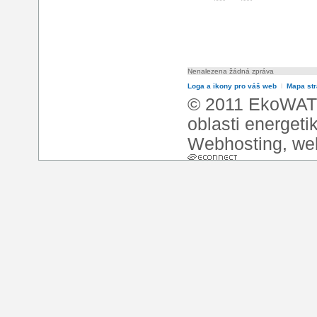
Nenalezena žádná zpráva
Loga a ikony pro váš web
l
Mapa st
© 2011 EkoWATT
oblasti energeti
Webhosting
,
we