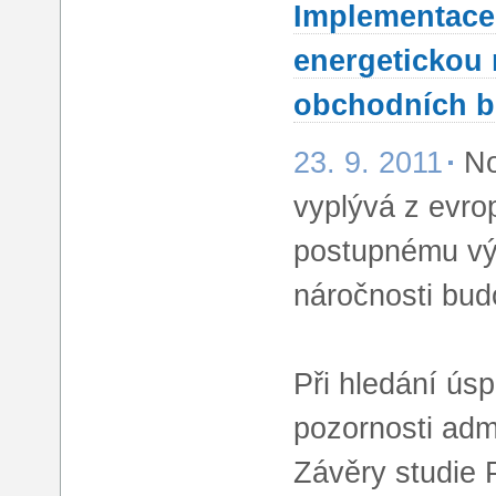
Implementace 
energetickou 
obchodních 
23. 9. 2011
No
vyplývá z evro
postupnému vý
náročnosti bud
Při hledání ús
pozornosti adm
Závěry studie P