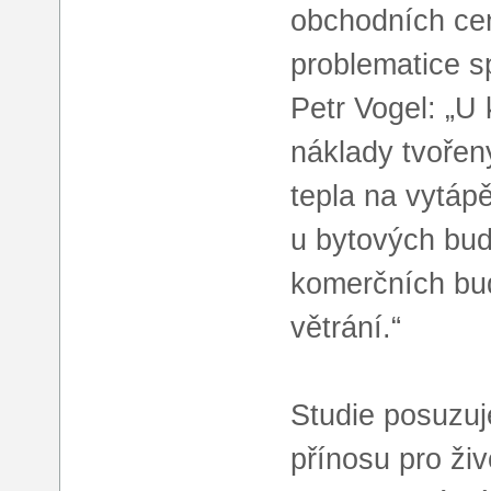
obchodních cen
problematice s
Petr Vogel: „U
náklady tvořeny
tepla na vytápě
u bytových bud
komerčních bud
větrání.“
Studie posuzuj
přínosu pro živ