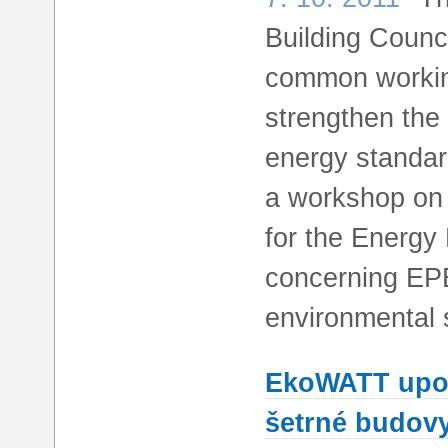
Building Counc
common working
strengthen the 
energy standar
a workshop on 
for the Energy
concerning EPBD
environmental s
EkoWATT upoř
šetrné budov