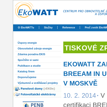
O EkoWATTu
Služby
Reference
Proč zvolit EkoW
Úspory energie
TISKOVÉ Z
Obnovitelné zdroje energie
Zdarma poradna EKIS
Spočtěte si sami
EKOWATT ZAH
Publikace a studie
BREEAM IN 
Katalog firem
Doporučujeme
V MOSKVĚ
Výzkumné a vzdělávací projekty
10. 2. 2014
V 
certifikaci BR