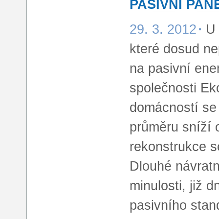
PASIVNÍ PAN
29. 3. 2012
U 
které dosud nep
na pasivní ener
společnosti Ek
domácností se 
průměru sníží 
rekonstrukce s
Dlouhé návratn
minulosti, již 
pasivního stand