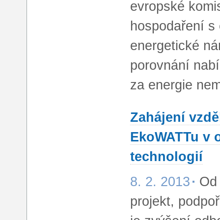
evropské komis
hospodaření s 
energetické ná
porovnání nabí
za energie nem
Zahájení vzdě
EkoWATTu v o
technologií
8. 2. 2013
Od 
projekt, podpo