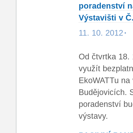
poradenství 
Výstavišti v Č
11. 10. 2012
Od čtvrtka 18.
využít bezplat
EkoWATTu na 
Budějovicích. 
poradenství b
výstavy.