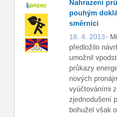
Nahrazení prů
pouhým doklá
směrnici
18. 4. 2013
Mi
předložilo návr
umožnil vpodst
průkazy energet
nových pronájm
vyúčtováními z
zjednodušení p
bohužel však 