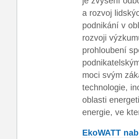
je zvýšení odb
a rozvoj lidskýc
podnikání v obl
rozvoji výzkumu
prohloubení s
podnikatelský
moci svým zák
technologie, i
oblasti energe
energie, ve k
EkoWATT nabí