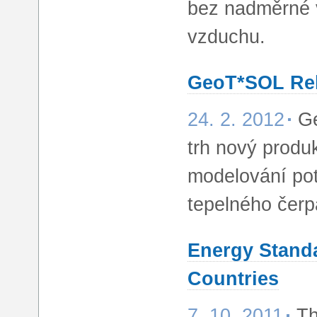
bez nadměrné v
vzduchu.
GeoT*SOL Rele
24. 2. 2012
Ge
trh nový produk
modelování pot
tepelného čerp
Energy Standa
Countries
7. 10. 2011
Th