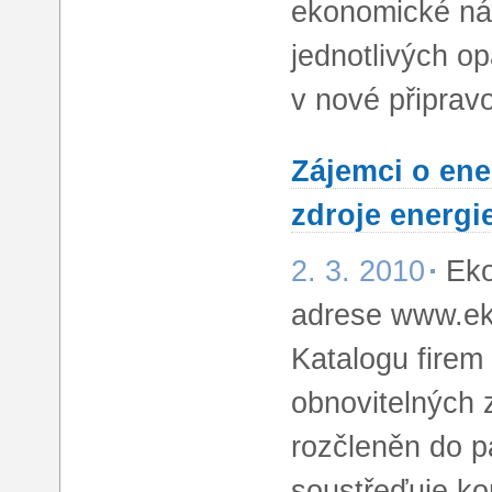
ekonomické ná
jednotlivých op
v nové připravo
Zájemci o ene
zdroje energi
2. 3. 2010
Eko
adrese www.eko
Katalogu firem
obnovitelných 
rozčleněn do pa
soustřeďuje ko