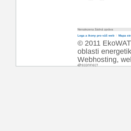
Nenalezena žádná zpráva
Loga a ikony pro váš web
l
Mapa st
© 2011 EkoWATT
oblasti energeti
Webhosting
,
we