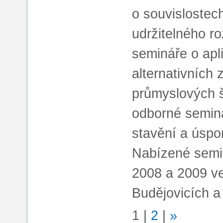
o souvislostec
udržitelného ro
semináře o apl
alternativních 
průmyslových š
odborné semin
stavění a úspo
Nabízené semin
2008 a 2009 v
Budějovicích a
1
|
2
|
»