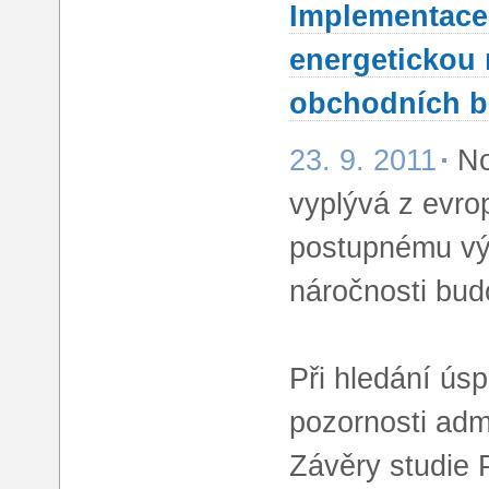
Implementace 
energetickou 
obchodních 
23. 9. 2011
No
vyplývá z evro
postupnému vý
náročnosti bud
Při hledání ús
pozornosti adm
Závěry studie P