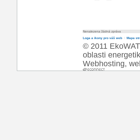
Nenalezena žádná zpráva
Loga a ikony pro váš web
l
Mapa st
© 2011 EkoWATT
oblasti energeti
Webhosting
,
we