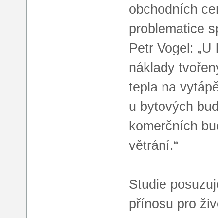
obchodních cen
problematice s
Petr Vogel: „U
náklady tvořeny
tepla na vytápě
u bytových bud
komerčních bud
větrání.“
Studie posuzuj
přínosu pro živ