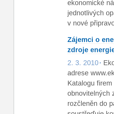
ekonomické ná
jednotlivých op
v nové připravo
Zájemci o ene
zdroje energi
2. 3. 2010
Eko
adrese www.eko
Katalogu firem
obnovitelných 
rozčleněn do pa
soustřeďuje ko