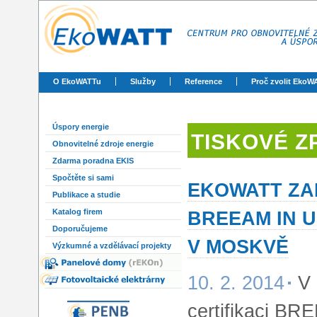
O EkoWATTu
Služby
Reference
Proč zvolit EkoW
Úspory energie
TISKOVÉ Z
Obnovitelné zdroje energie
Zdarma poradna EKIS
Spočtěte si sami
EKOWATT ZAH
Publikace a studie
BREEAM IN 
Katalog firem
Doporučujeme
V MOSKVĚ
Výzkumné a vzdělávací projekty
10. 2. 2014
V 
certifikaci BR