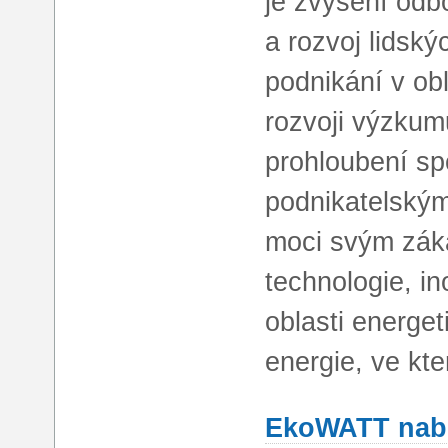
je zvýšení odb
a rozvoj lidskýc
podnikání v obl
rozvoji výzkumu
prohloubení s
podnikatelský
moci svým zák
technologie, i
oblasti energe
energie, ve k
EkoWATT nabí