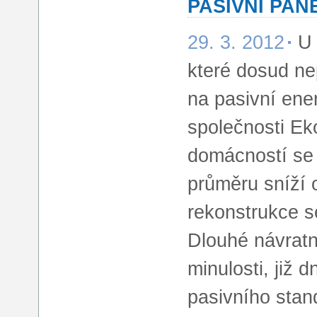
PASIVNÍ PAN
29. 3. 2012
U 
které dosud nep
na pasivní ener
společnosti Ek
domácností se 
průměru sníží 
rekonstrukce s
Dlouhé návratn
minulosti, již 
pasivního stand