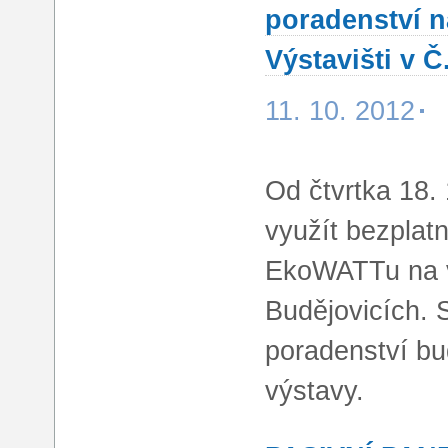
poradenství 
Výstavišti v Č
11. 10. 2012
Od čtvrtka 18.
využít bezplat
EkoWATTu na 
Budějovicích. 
poradenství b
výstavy.