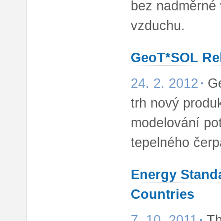
bez nadměrné v
vzduchu.
GeoT*SOL Rele
24. 2. 2012
Ge
trh nový produk
modelování pot
tepelného čerp
Energy Standa
Countries
7. 10. 2011
Th