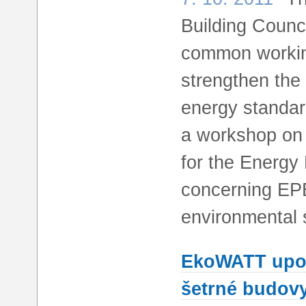
Building Counc
common working
strengthen the 
energy standar
a workshop on 
for the Energy
concerning EPBD
environmental s
EkoWATT upoř
šetrné budov