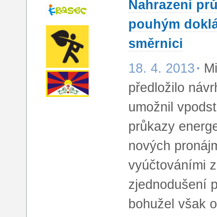
Nahrazení prů
pouhým doklá
směrnici
18. 4. 2013
Mi
předložilo návr
umožnil vpodst
průkazy energet
nových pronájm
vyúčtováními z
zjednodušení p
bohužel však 