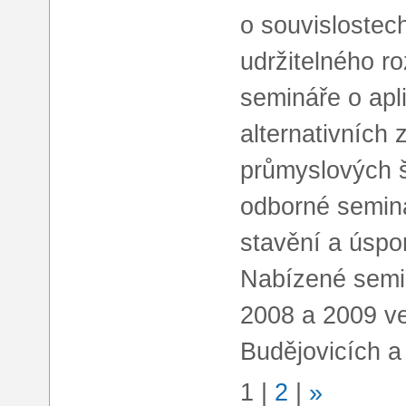
o souvislostec
udržitelného ro
semináře o apl
alternativních 
průmyslových š
odborné semin
stavění a úspo
Nabízené semin
2008 a 2009 v
Budějovicích a
1
|
2
|
»