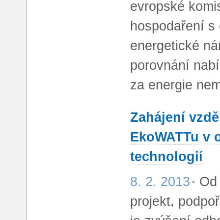
evropské komis
hospodaření s 
energetické ná
porovnání nabí
za energie nem
Zahájení vzdě
EkoWATTu v o
technologií
8. 2. 2013
Od 
projekt, podpo