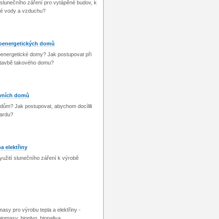
 slunečního záření pro vytápěné budov, k
lé vody a vzduchu?
koenergetických domů
oenergetické domy? Jak postupovat při
stavbě takového domu?
ivních domů
í dům? Jak postupovat, abychom docílili
dardu?
a elektřiny
yužití slunečního záření k výrobě
masy pro výrobu tepla a elektřiny -
iomasy, bioplyn, biopaliva.