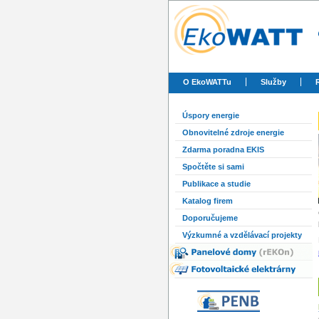
O EkoWATTu
Služby
Úspory energie
Obnovitelné zdroje energie
Zdarma poradna EKIS
Spočtěte si sami
Publikace a studie
Katalog firem
Doporučujeme
Výzkumné a vzdělávací projekty