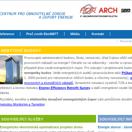
Reference
Proč zvolit EkoWATT
Média
Kontakt
::
Rozcestn
NEBYTOVÉ BUDOVY
Provozujete administrativní budovu, školu, nemocnici, úřad či jinou větší 
provozních nákladů na energie? Obraťte se na odborníky - nechte si zpra
případně jinou studii energetických úspor. Pro stávající i projektované bu
energetiky budov
. Vedle energetických auditů zpracováváme také
Průkaz
1. 2009 povinné pro rekonstrukce větších budov a všechny novostavby),
o
provozních a investičních nákladů
, dynamické simulace systémů TZB a bud
efektivní a levnou metodou
Energy Efficiency Retrofit Survey
a další energetické studie 
klienta.
Rychlého, levného a
efektivního dosažení eneregetických úspor
vám pomůžeme dosáhno
metodou Monitoring a Targeting
.
SOUVISEJÍCÍ SLUŽBY
SOUVISEJÍCÍ I
Energeticko-ekonomická optimalizace projektu domu
Energie slunce - slun