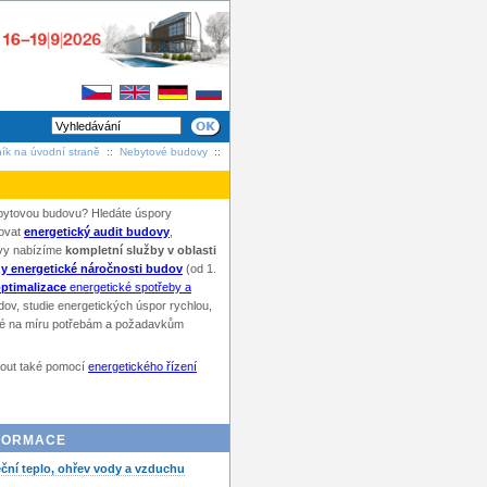
ík na úvodní straně
::
Nebytové budovy
::
nebytovou budovu? Hledáte úspory
covat
energetický audit budovy
,
dovy nabízíme
kompletní služby v oblasti
y energetické náročnosti budov
(od 1.
ptimalizace
energetické spotřeby a
ov, studie energetických úspor rychlou,
šité na míru potřebám a požadavkům
ut také pomocí
energetického řízení
NFORMACE
eční teplo, ohřev vody a vzduchu