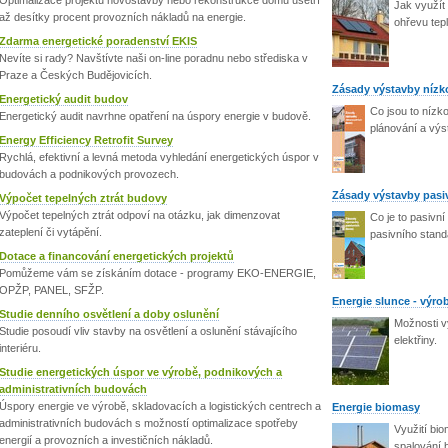
Optimalizace projektu novostavby nebo rekonstrukce domu ušetří
Jak využít
až desítky procent provozních nákladů na energie.
ohřevu tep
Zdarma energetické poradenství EKIS
Nevíte si rady? Navštívte naši on-line poradnu nebo střediska v
Praze a Českých Budějovicích.
Zásady výstavby níz
Energetický audit budov
Co jsou to nízk
Energetický audit navrhne opatření na úspory energie v budově.
plánování a vý
Energy Efficiency Retrofit Survey
Rychlá, efektivní a levná metoda vyhledání energetických úspor v
budovách a podnikových provozech.
Zásady výstavby pas
Výpočet tepelných ztrát budovy
Výpočet tepelných ztrát odpoví na otázku, jak dimenzovat
Co je to pasivn
zateplení či vytápění.
pasivního stan
Dotace a financování energetických projektů
Pomůžeme vám se získáním dotace - programy EKO-ENERGIE,
OPŽP, PANEL, SFŽP.
Energie slunce - výrob
Studie denního osvětlení a doby oslunění
Možnosti v
Studie posoudí vliv stavby na osvětlení a oslunění stávajícího
elektřiny.
interiéru.
Studie energetických úspor ve výrobě, podnikových a
administrativních budovách
Úspory energie ve výrobě, skladovacích a logistických centrech a
Energie biomasy
administrativních budovách s možností optimalizace spotřeby
Využití bio
energií a provozních a investičních nákladů.
spalování b